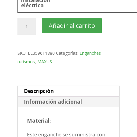
instalación
eléctrica
MAXUS
Añadir al carrito
Deliver
9
Furgon
SKU:
EE3596F1880
Categorías:
Enganches
bola
turismos
,
MAXUS
Mixta
Burlón
de
2019
Descripción
-
Información adicional
2022
cantidad
Material
:
Este enganche se suministra con