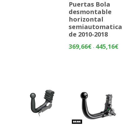
Puertas Bola
desmontable
horizontal
semiautomatica
de 2010-2018
Rango
369,66
€
445,16
€
-
de
precios:
desde
369,66€
hasta
445,16€