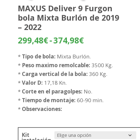
MAXUS Deliver 9 Furgon
bola Mixta Burlón de 2019
– 2022
Rango
299,48
€
-
374,98
€
de
precios:
*
Tipo de bola:
Mixta Burlón.
desde
*
Peso maximo remolcable:
3500 Kg.
299,48€
*
Carga vertical de la bola:
360 Kg.
hasta
*
Valor D:
17,18 Kn.
374,98€
*
Corte en el paragolpes:
No.
*
Tiempo de montaje:
60-90 min.
*
Observaciones:
Kit