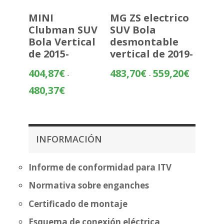
MINI
MG ZS electrico
Clubman SUV
SUV Bola
Bola Vertical
desmontable
de 2015-
vertical de 2019-
Rango
404,87
€
483,70
€
559,20
€
-
-
de
Rango
480,37
€
precios:
de
desde
precios:
483,70€
desde
hasta
404,87€
INFORMACIÓN
559,20€
hasta
480,37€
Informe de conformidad para ITV
Normativa sobre enganches
Certificado de montaje
Esquema de conexión eléctrica