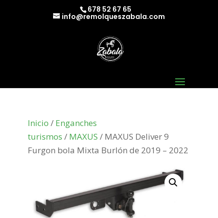
678 52 67 65
info@remolqueszabala.com
Inicio
/
Enganches
turismos
/
MAXUS
/ MAXUS Deliver 9
Furgon bola Mixta Burlón de 2019 – 2022