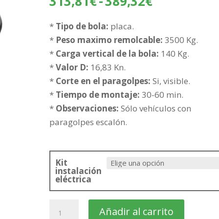
Rango
313,81
€
-
389,32
€
de
precios:
*
Tipo de bola:
placa.
desde
*
Peso maximo remolcable:
3500 Kg.
313,81€
*
Carga vertical de la bola:
140 Kg.
hasta
*
Valor D:
16,83 Kn.
389,32€
*
Corte en el paragolpes:
Si, visible.
*
Tiempo de montaje:
30-60 min.
*
Observaciones:
Sólo vehículos con
paragolpes escalón.
Kit
instalación
eléctrica
MERCEDES
Añadir al carrito