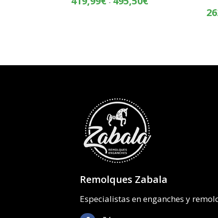
419,99
€
495,50
€
-
de
26
precios:
desde
419,99€
hasta
495,50€
Remolques Zabala
Especialistas en enganches y remo