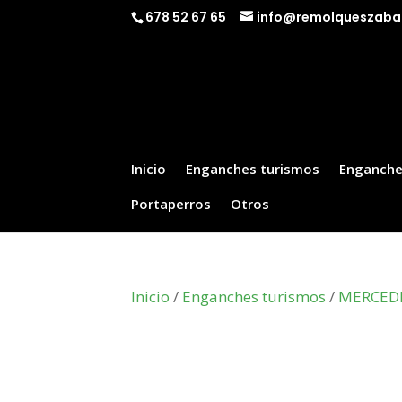
678 52 67 65
info@remolqueszaba
Inicio
Enganches turismos
Enganche
Portaperros
Otros
Inicio
/
Enganches turismos
/
MERCED