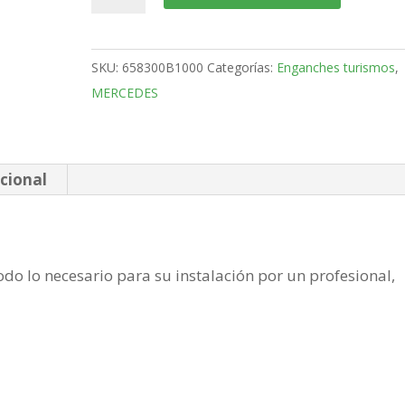
X
Pick-
up
SKU:
658300B1000
Categorías:
Enganches turismos
,
Bola
MERCEDES
placa
de
2017-
cantidad
cional
do lo necesario para su instalación por un profesional,