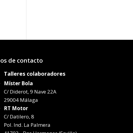
os:
e
61€
12€
os de contacto
Talleres colaboradores
Míster Bola
C/ Diderot, 9 Nave 22A
29004 Málaga
RT Motor
C/ Datilero, 8
Pol. Ind. La Palmera