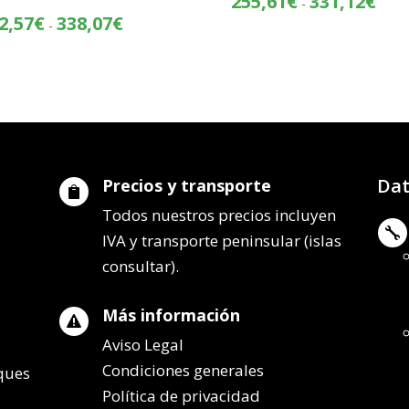
255,61
€
331,12
€
-
de
Rango
2,57
€
338,07
€
-
preci
de
desd
precios:
255,
desde
hasta
262,57€
331,
hasta
338,07€
Dat
Precios y transporte

Todos nuestros precios incluyen

IVA y transporte peninsular (islas
consultar).
Más información

Aviso Legal
Condiciones generales
lques
Política de privacidad