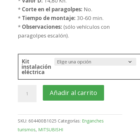
hasta
*
Valor D:
14,80 Kn.
350,78€
*
Corte en el paragolpes:
No.
*
Tiempo de montaje:
30-60 min.
*
Observaciones:
(sólo vehículos con
paragolpes escalón).
Kit
instalación
eléctrica
MITSUBISHI
Añadir al carrito
L200
Pick-
up
SKU:
604400B1025
Categorías:
Enganches
Bola
turismos
,
MITSUBISHI
placa