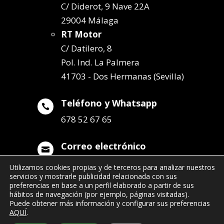
C/ Diderot, 9 Nave 22A
29004 Málaga
RT Motor
C/ Datilero, 8
Pol. Ind. La Palmera
41703 - Dos Hermanas (Sevilla)
Teléfono y Whatsapp

678 52 67 65
Correo electrónico

info@remolqueszabala.com
Utilizamos cookies propias y de terceros para analizar nuestros
servicios y mostrarle publicidad relacionada con sus
preferencias en base a un perfil elaborado a partir de sus
hábitos de navegación (por ejemplo, páginas visitadas).
Puede obtener más información y configurar sus preferencias
AQUÍ
.
©2022 Remolques Zabala
| 678 52 67 65