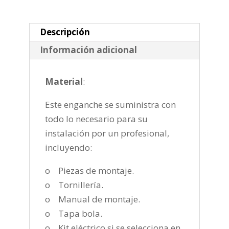
de
2015-
2019
Descripción
cantidad
Información adicional
Material
:
Este enganche se suministra con
todo lo necesario para su
instalación por un profesional,
incluyendo:
o Piezas de montaje.
o Tornillería.
o Manual de montaje.
o Tapa bola.
o Kit eléctrico si se selecciona en