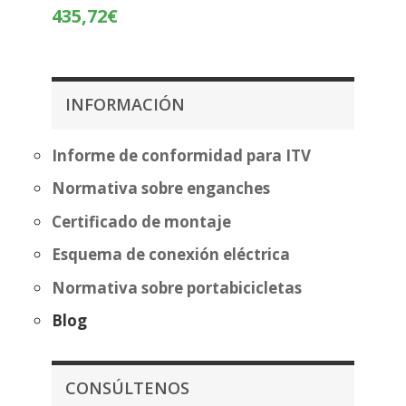
Rango
435,72
€
483,70€
de
hasta
precios:
559,20€
desde
360,22€
INFORMACIÓN
hasta
435,72€
Informe de conformidad para ITV
Normativa sobre enganches
Certificado de montaje
Esquema de conexión eléctrica
Normativa sobre portabicicletas
Blog
CONSÚLTENOS