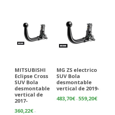
desde
349,99€
hasta
425,50€
MITSUBISHI
MG ZS electrico
Eclipse Cross
SUV Bola
SUV Bola
desmontable
desmontable
vertical de 2019-
vertical de
Rango
483,70
€
559,20
€
-
2017-
de
precios:
360,22
€
-
desde