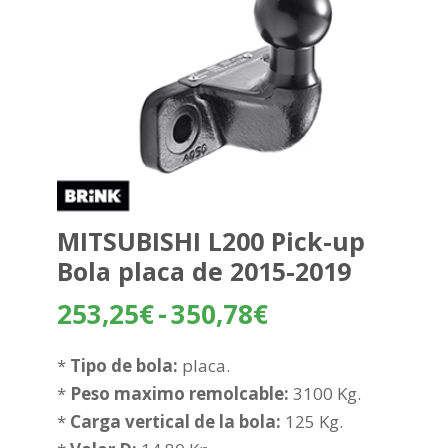
MITSUBISHI L200 Pick-up
Bola placa de 2015-2019
Rango
253,25
€
-
350,78
€
de
precios:
*
Tipo de bola:
placa.
desde
*
Peso maximo remolcable:
3100 Kg.
253,25€
*
Carga vertical de la bola:
125 Kg.