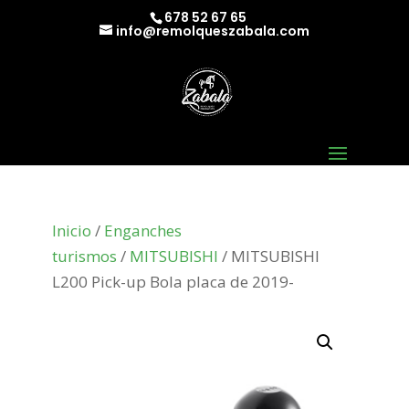
678 52 67 65
info@remolqueszabala.com
Inicio
/
Enganches
turismos
/
MITSUBISHI
/ MITSUBISHI
L200 Pick-up Bola placa de 2019-