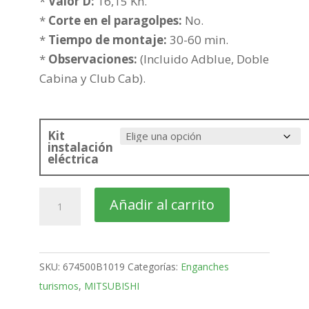
hasta
*
Valor D:
16,15 Kn.
392,46€
*
Corte en el paragolpes:
No.
*
Tiempo de montaje:
30-60 min.
*
Observaciones:
(Incluido Adblue, Doble
Cabina y Club Cab).
Kit
instalación
eléctrica
MITSUBISHI
Añadir al carrito
L200
Pick-
up
SKU:
674500B1019
Categorías:
Enganches
Bola
turismos
,
MITSUBISHI
placa