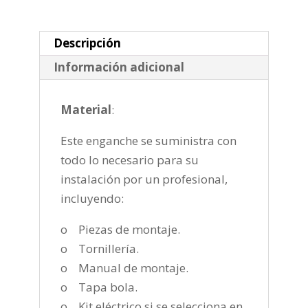
de
2019-
cantidad
Descripción
Información adicional
Material
:
Este enganche se suministra con
todo lo necesario para su
instalación por un profesional,
incluyendo:
o Piezas de montaje.
o Tornillería.
o Manual de montaje.
o Tapa bola.
o Kit eléctrico si se selecciona en