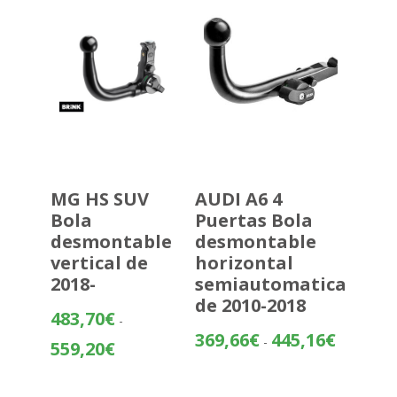
338,07€
MG HS SUV
AUDI A6 4
Bola
Puertas Bola
desmontable
desmontable
vertical de
horizontal
2018-
semiautomatica
de 2010-2018
483,70
€
-
Rango
369,66
€
445,16
€
-
Rango
559,20
€
de
de
precios:
precios:
desde