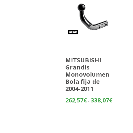
MITSUBISHI
Grandis
Monovolumen
Bola fija de
2004-2011
Rango
262,57
€
338,07
€
-
de
precios:
desde
262,57€
hasta