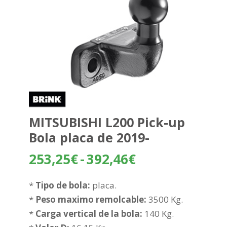
MITSUBISHI L200 Pick-up
Bola placa de 2019-
Rango
253,25
€
-
392,46
€
de
precios:
*
Tipo de bola:
placa.
desde
*
Peso maximo remolcable:
3500 Kg.
253,25€
*
Carga vertical de la bola:
140 Kg.