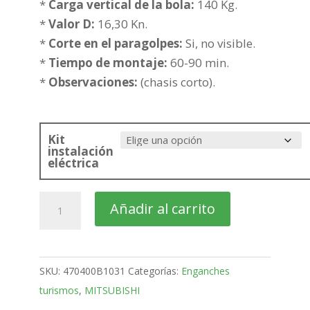
hasta
*
Carga vertical de la bola:
140 Kg.
497,85€
*
Valor D:
16,30 Kn.
*
Corte en el paragolpes:
Si, no visible.
*
Tiempo de montaje:
60-90 min.
*
Observaciones:
(chasis corto).
Kit
instalación
eléctrica
MITSUBISHI
Añadir al carrito
Montero
Todo
Terreno
SKU:
470400B1031
Categorías:
Enganches
Bola
turismos
,
MITSUBISHI
desmontable