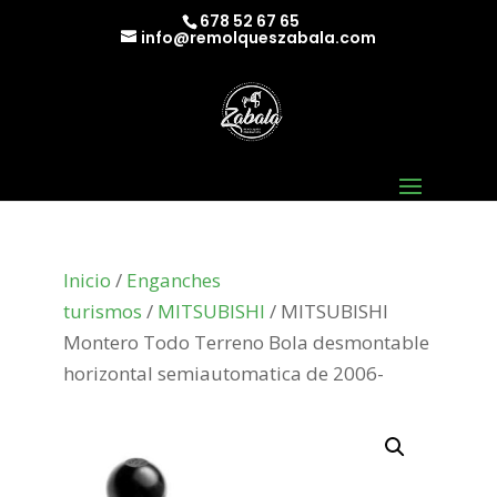
678 52 67 65
info@remolqueszabala.com
Inicio
/
Enganches
turismos
/
MITSUBISHI
/ MITSUBISHI
Montero Todo Terreno Bola desmontable
horizontal semiautomatica de 2006-