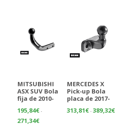
desde
349,99€
hasta
425,50€
MITSUBISHI
MERCEDES X
ASX SUV Bola
Pick-up Bola
fija de 2010-
placa de 2017-
Rango
195,84
€
313,81
€
389,32
€
-
-
de
Rango
271,34
€
precios:
de
desde
precios: