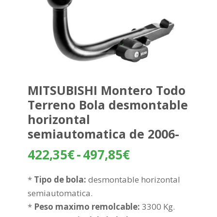
MITSUBISHI Montero Todo
Terreno Bola desmontable
horizontal
semiautomatica de 2006-
Rango
422,35
€
-
497,85
€
de
precios:
*
Tipo de bola:
desmontable horizontal
desde
semiautomatica.
422,35€
*
Peso maximo remolcable:
3300 Kg.