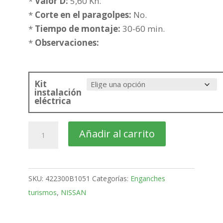
hasta
*
Valor D:
5,60 Kn.
261,90€
*
Corte en el paragolpes:
No.
*
Tiempo de montaje:
30-60 min.
*
Observaciones:
Kit
instalación
eléctrica
NISSAN
Añadir al carrito
Micra
Cabrio
Bola
SKU:
422300B1051
Categorías:
Enganches
fija
turismos
,
NISSAN
de
2005-