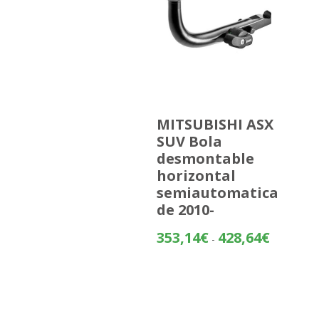
MITSUBISHI ASX
SUV Bola
desmontable
horizontal
semiautomatica
de 2010-
Rango
353,14
€
428,64
€
-
de
precios:
desde
353,14€
hasta