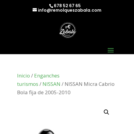
678 52 67 65
info@remolqueszabala.com
Inicio
/
Enganches
turismos
/
NISSAN
/ NISSAN Micra Cabrio
Bola fija de 2005-2010