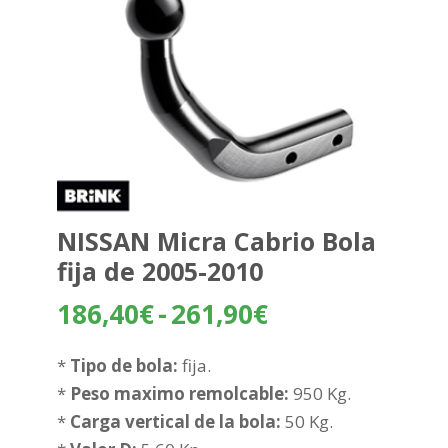
NISSAN Micra Cabrio Bola
fija de 2005-2010
Rango
186,40
€
-
261,90
€
de
precios:
*
Tipo de bola:
fija.
desde
*
Peso maximo remolcable:
950 Kg.
186,40€
*
Carga vertical de la bola:
50 Kg.