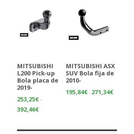
428,64€
MITSUBISHI
MITSUBISHI ASX
L200 Pick-up
SUV Bola fija de
Bola placa de
2010-
2019-
Rango
195,84
€
271,34
€
-
de
253,25
€
-
precios:
Rango
392,46
€
desde
de
195,84€
precios:
hasta
desde
271,34€