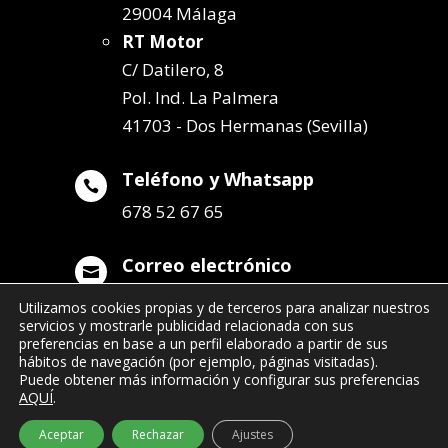
29004 Málaga
RT Motor
C/ Datilero, 8
Pol. Ind. La Palmera
41703 - Dos Hermanas (Sevilla)
Teléfono y Whatsapp

678 52 67 65
Correo electrónico

info@remolqueszabala.com
Utilizamos cookies propias y de terceros para analizar nuestros
servicios y mostrarle publicidad relacionada con sus
preferencias en base a un perfil elaborado a partir de sus
hábitos de navegación (por ejemplo, páginas visitadas).
Puede obtener más información y configurar sus preferencias
AQUÍ
.
©2022 Remolques Zabala
| 678 52 67 65
Aceptar
Rechazar
Ajustes
- info@remolqueszabala.com