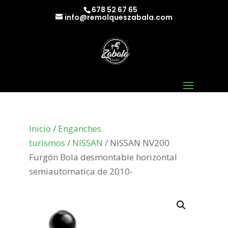
678 52 67 65
info@remolqueszabala.com
Inicio
/
Enganches
turismos
/
NISSAN
/ NISSAN NV200
Furgón Bola desmontable horizontal
semiautomatica de 2010-