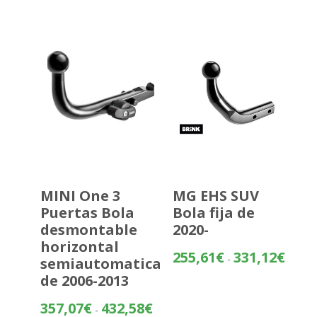
desde
397,97
hasta
473,47
MINI One 3
MG EHS SUV
Puertas Bola
Bola fija de
desmontable
2020-
horizontal
Rango
255,61
€
331,12
€
-
semiautomatica
de
de 2006-2013
precios
desde
Rango
357,07
€
432,58
€
-