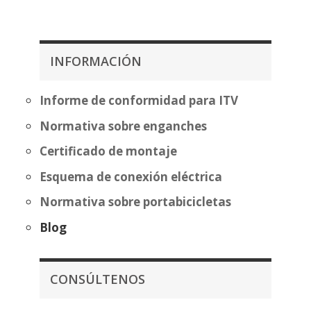
255,61
de
hasta
precios:
331,12
desde
357,07€
INFORMACIÓN
hasta
432,58€
Informe de conformidad para ITV
Normativa sobre enganches
Certificado de montaje
Esquema de conexión eléctrica
Normativa sobre portabicicletas
Blog
CONSÚLTENOS