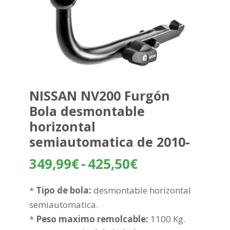
NISSAN NV200 Furgón
Bola desmontable
horizontal
semiautomatica de 2010-
Rango
349,99
€
-
425,50
€
de
precios:
*
Tipo de bola:
desmontable horizontal
desde
semiautomatica.
349,99€
*
Peso maximo remolcable:
1100 Kg.