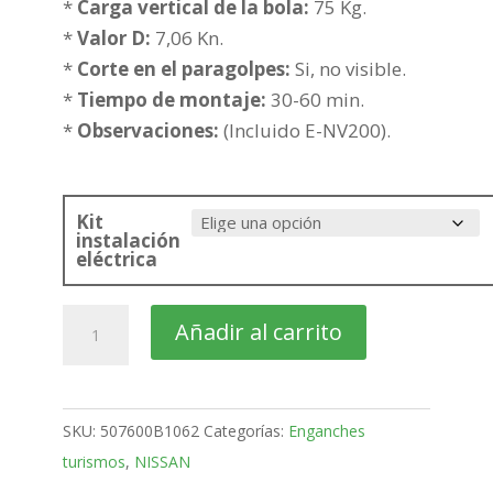
hasta
*
Carga vertical de la bola:
75 Kg.
425,50€
*
Valor D:
7,06 Kn.
*
Corte en el paragolpes:
Si, no visible.
*
Tiempo de montaje:
30-60 min.
*
Observaciones:
(Incluido E-NV200).
Kit
instalación
eléctrica
NISSAN
Añadir al carrito
NV200
Furgón
Bola
SKU:
507600B1062
Categorías:
Enganches
desmontable
turismos
,
NISSAN
horizontal