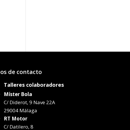
o
os:
e
22€
72€
os de contacto
Talleres colaboradores
Míster Bola
C/ Diderot, 9 Nave 22A
29004 Málaga
RT Motor
C/ Datilero, 8