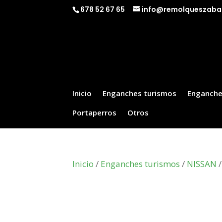
678 52 67 65
info@remolqueszaba
Inicio
Enganches turismos
Enganche
Portaperros
Otros
Inicio
/
Enganches turismos
/
NISSAN
/