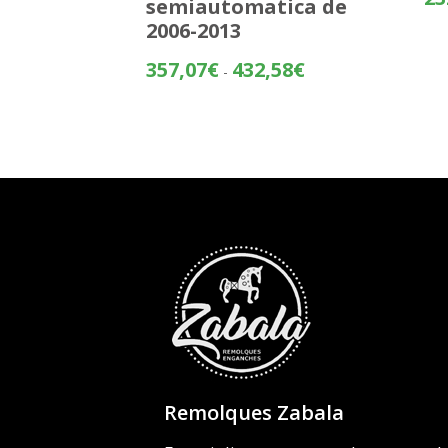
semiautomatica de
2006-2013
Rango
357,07
€
432,58
€
-
de
precios:
desde
357,07€
hasta
432,58€
Remolques Zabala