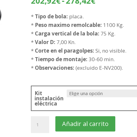
Rango
202,92
€
-
278,42
€
de
precios:
*
Tipo de bola:
placa.
desde
*
Peso maximo remolcable:
1100 Kg.
202,92€
*
Carga vertical de la bola:
75 Kg.
hasta
*
Valor D:
7,00 Kn.
278,42€
*
Corte en el paragolpes:
Si, no visible.
*
Tiempo de montaje:
30-60 min.
*
Observaciones:
(excluido E-NV200).
Kit
instalación
eléctrica
NISSAN
Añadir al carrito
NV200