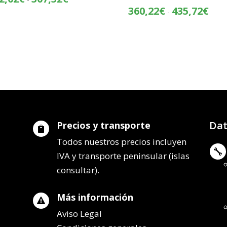
de
Rang
360,22
€
435,72
€
-
precios:
de
desde
preci
232,02€
desd
hasta
360,
307,52€
hasta
435,
Dat
Precios y transporte

Todos nuestros precios incluyen

IVA y transporte peninsular (islas
consultar).
Más información

Aviso Legal