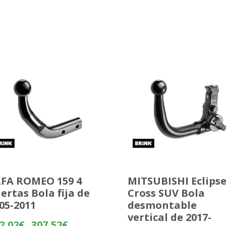
FA ROMEO 159 4
MITSUBISHI Eclips
ertas Bola fija de
Cross SUV Bola
05-2011
desmontable
vertical de 2017-
Rango
2,02
€
307,52
€
-