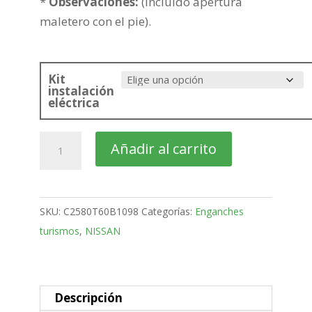
*
Observaciones:
(Incluido apertura
maletero con el pie).
Kit
instalación
eléctrica
NISSAN
Añadir al carrito
Qashqai
SUV
Bola
SKU:
C2580T60B1098
Categorías:
Enganches
Vertical
turismos
,
NISSAN
de
2021-
cantidad
Descripción