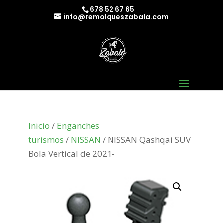
678 52 67 65
info@remolqueszabala.com
Inicio
/
Enganches
turismos
/
NISSAN
/ NISSAN Qashqai SUV
Bola Vertical de 2021-