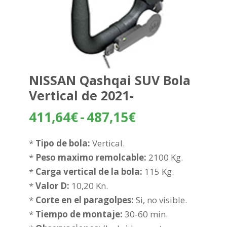
NISSAN Qashqai SUV Bola
Vertical de 2021-
Rango
411,64
€
-
487,15
€
de
precios:
*
Tipo de bola:
Vertical.
desde
*
Peso maximo remolcable:
2100 Kg.
411,64€
*
Carga vertical de la bola:
115 Kg.
hasta
*
Valor D:
10,20 Kn.
487,15€
*
Corte en el paragolpes:
Si, no visible.
*
Tiempo de montaje:
30-60 min.