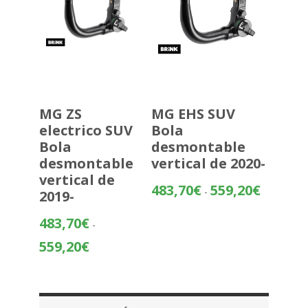
MG ZS
MG EHS SUV
electrico SUV
Bola
Bola
desmontable
desmontable
vertical de 2020-
vertical de
Rango
483,70
€
559,20
€
-
2019-
de
precios:
483,70
€
-
desde
Rango
559,20
€
483,70€
de
hasta
precios:
559,20€
desde
483,70€