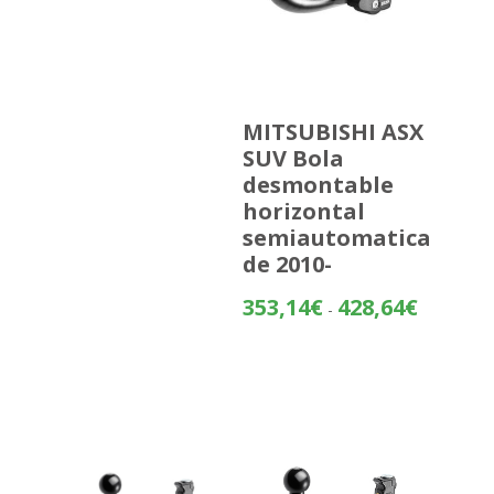
MITSUBISHI ASX
SUV Bola
desmontable
horizontal
semiautomatica
de 2010-
Rango
353,14
€
428,64
€
-
de
precios:
desde
353,14€
hasta
428,64€