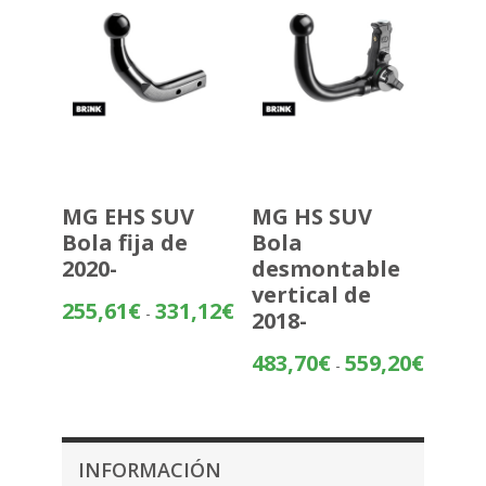
MG EHS SUV
MG HS SUV
Bola fija de
Bola
2020-
desmontable
vertical de
Rango
255,61
€
331,12
€
-
2018-
de
precios:
Rango
483,70
€
559,20
€
-
desde
de
255,61€
precios:
hasta
desde
331,12€
483,70€
INFORMACIÓN
hasta