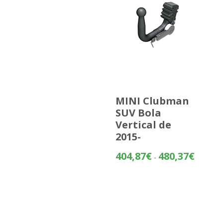
MINI Clubman
SUV Bola
Vertical de
2015-
Rango
404,87
€
480,37
€
-
de
precios:
desde
404,87€
hasta
480,37€