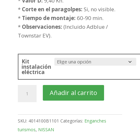
hasta
*
Valor D:
9,40 Kn.
366,51€
*
Corte en el paragolpes:
Si, no visible.
*
Tiempo de montaje:
60-90 min.
*
Observaciones:
(Incluido Adblue /
Townstar EV).
Kit
instalación
eléctrica
NISSAN
Añadir al carrito
Townstar
Furgón
Bola
SKU:
4014100B1101
Categorías:
Enganches
placa
turismos
,
NISSAN
de