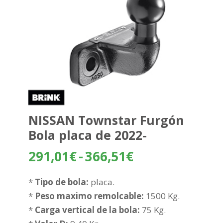
NISSAN Townstar Furgón
Bola placa de 2022-
Rango
291,01
€
-
366,51
€
de
precios:
*
Tipo de bola:
placa.
desde
*
Peso maximo remolcable:
1500 Kg.
291,01€
*
Carga vertical de la bola:
75 Kg.