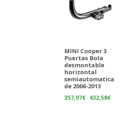
MINI Cooper 3
Puertas Bola
desmontable
horizontal
semiautomatica
de 2006-2013
Rango
357,07
€
432,58
€
-
de
precios:
desde
357,07€
hasta