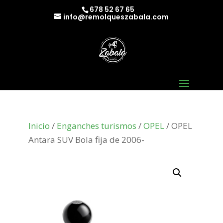
678 52 67 65
info@remolqueszabala.com
Inicio
/
Enganches turismos
/
OPEL
/ OPEL
Antara SUV Bola fija de 2006-