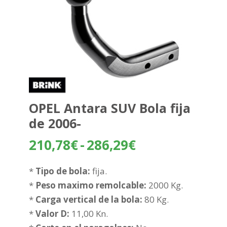
OPEL Antara SUV Bola fija
de 2006-
Rango
210,78
€
-
286,29
€
de
precios:
*
Tipo de bola:
fija.
desde
*
Peso maximo remolcable:
2000 Kg.
210,78€
*
Carga vertical de la bola:
80 Kg.
hasta
*
Valor D:
11,00 Kn.