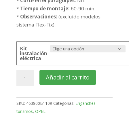
286,29€
*
Corte en el paragolpes:
No.
*
Tiempo de montaje:
60-90 min.
*
Observaciones:
(excluido modelos
sistema Flex-Fix).
Kit
instalación
eléctrica
OPEL
Añadir al carrito
Antara
SUV
Bola
SKU:
463800B1109
Categorías:
Enganches
fija
turismos
,
OPEL
de
2006-