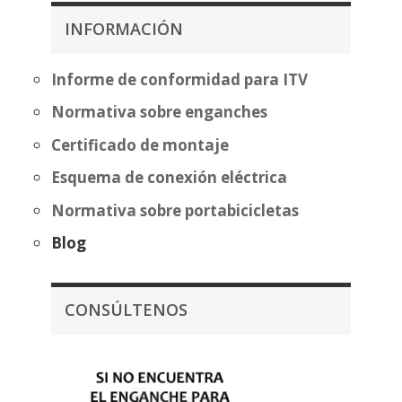
253,25€
353,14€
hasta
INFORMACIÓN
hasta
392,46€
428,64€
Informe de conformidad para ITV
Normativa sobre enganches
Certificado de montaje
Esquema de conexión eléctrica
Normativa sobre portabicicletas
Blog
CONSÚLTENOS