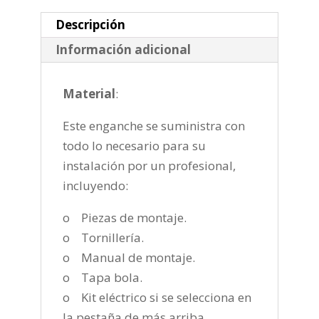
cantidad
Descripción
Información adicional
Material
:
Este enganche se suministra con
todo lo necesario para su
instalación por un profesional,
incluyendo:
o Piezas de montaje.
o Tornillería.
o Manual de montaje.
o Tapa bola.
o Kit eléctrico si se selecciona en
la pestaña de más arriba.