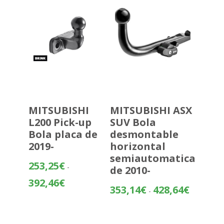
432,58€
MITSUBISHI
MITSUBISHI ASX
L200 Pick-up
SUV Bola
Bola placa de
desmontable
2019-
horizontal
semiautomatica
253,25
€
-
de 2010-
Rango
392,46
€
Rango
353,14
€
428,64
€
-
de
de
precios:
precios:
desde
desde