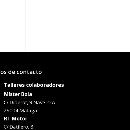
os:
e
02€
52€
os de contacto
Talleres colaboradores
Míster Bola
C/ Diderot, 9 Nave 22A
29004 Málaga
RT Motor
C/ Datilero, 8