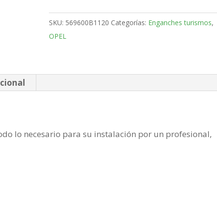
4
Puertas
SKU:
569600B1120
Categorías:
Enganches turismos
,
Bola
OPEL
fija
de
2012-
cantidad
cional
do lo necesario para su instalación por un profesional,