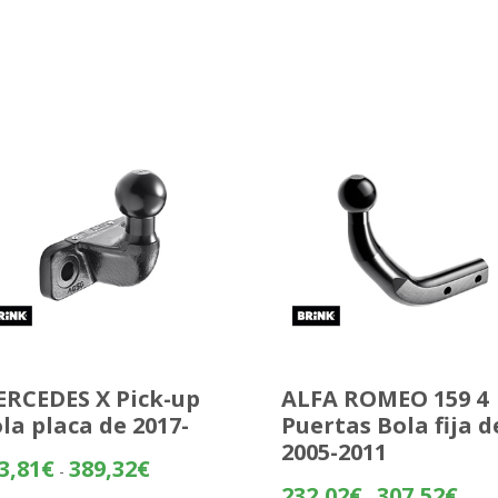
RCEDES X Pick-up
ALFA ROMEO 159 4
la placa de 2017-
Puertas Bola fija d
2005-2011
Rango
3,81
€
389,32
€
-
de
Rang
232,02
€
307,52
€
-