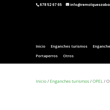
678 52 67 65
info@remolqueszaba
Inicio
Enganches turismos
Enganche
Portaperros
Otros
Inicio
/
Enganches turismos
/
OPEL
/ O