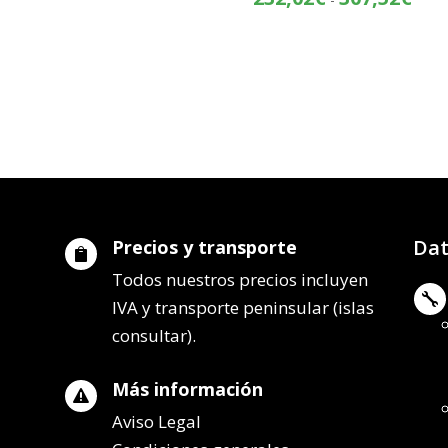
precios:
de
desde
preci
313,81€
desd
hasta
232,
389,32€
hasta
307,
Dat
Precios y transporte

Todos nuestros precios incluyen

IVA y transporte peninsular (islas
consultar).
Más información

Aviso Legal