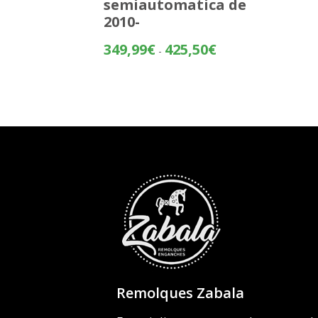
semiautomatica de
2010-
Rango
349,99
€
425,50
€
-
de
precios:
desde
349,99€
hasta
425,50€
Remolques Zabala