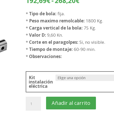
Rango
192,69
€
-
268,20
€
de
precios:
*
Tipo de bola:
fija.
desde
*
Peso maximo remolcable:
1800 Kg.
192,69€
*
Carga vertical de la bola:
75 Kg.
hasta
*
Valor D:
9,60 Kn.
268,20€
*
Corte en el paragolpes:
Si, no visible.
*
Tiempo de montaje:
60-90 min.
*
Observaciones:
Kit
instalación
eléctrica
OPEL
Añadir al carrito
Astra