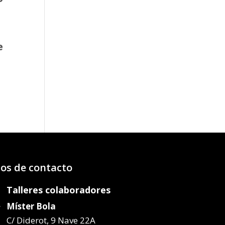
e
o
os:
e
97€
47€
os de contacto
Talleres colaboradores
Míster Bola
C/ Diderot, 9 Nave 22A