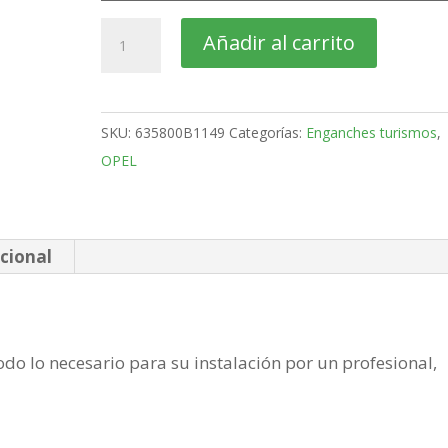
OPEL
Añadir al carrito
Crossland
X
SUV
SKU:
635800B1149
Categorías:
Enganches turismos
,
Bola
OPEL
desmontable
horizontal
semiautomatica
de
cional
2017-
cantidad
do lo necesario para su instalación por un profesional,