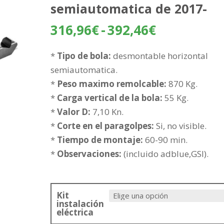
semiautomatica de 2017-
Rango
316,96
€
-
392,46
€
de
precios:
*
Tipo de bola:
desmontable horizontal
desde
semiautomatica.
316,96€
*
Peso maximo remolcable:
870 Kg.
hasta
*
Carga vertical de la bola:
55 Kg.
392,46€
*
Valor D:
7,10 Kn.
*
Corte en el paragolpes:
Si, no visible.
*
Tiempo de montaje:
60-90 min.
*
Observaciones:
(incluido adblue,GSI).
Kit
instalación
eléctrica