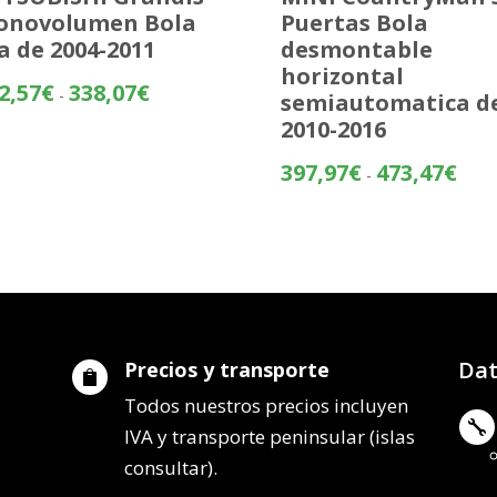
onovolumen Bola
Puertas Bola
ja de 2004-2011
desmontable
horizontal
Rango
2,57
€
338,07
€
-
semiautomatica d
de
2010-2016
precios:
desde
Rang
397,97
€
473,47
€
-
262,57€
de
hasta
preci
338,07€
desd
397,
hasta
473,
Dat
Precios y transporte

Todos nuestros precios incluyen

IVA y transporte peninsular (islas
consultar).