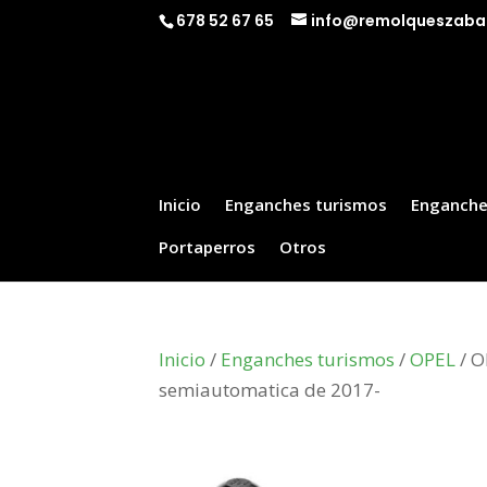
678 52 67 65
info@remolqueszaba
Inicio
Enganches turismos
Enganche
Portaperros
Otros
Inicio
/
Enganches turismos
/
OPEL
/ O
semiautomatica de 2017-