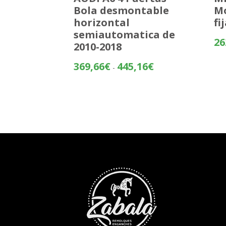
Bola desmontable
M
horizontal
fi
semiautomatica de
26
2010-2018
Rango
369,66
€
445,16
€
-
de
precios:
desde
369,66€
hasta
445,16€