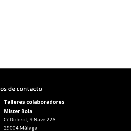
o
os:
e
22€
72€
os de contacto
Talleres colaboradores
Míster Bola
C/ Diderot, 9 Nave 22A
29004 Málaga