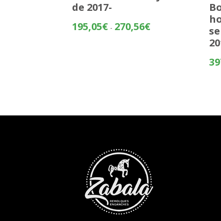
de 2017-
Bo
ho
Rango
195,05
€
270,56
€
-
se
de
20
precios:
desde
39
195,05€
hasta
270,56€