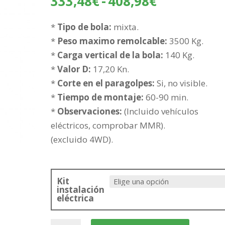
Rango
333,48
€
-
408,98
€
de
precios:
*
Tipo de bola:
mixta.
desde
*
Peso maximo remolcable:
3500 Kg.
333,48€
*
Carga vertical de la bola:
140 Kg.
hasta
*
Valor D:
17,20 Kn.
408,98€
*
Corte en el paragolpes:
Si, no visible.
*
Tiempo de montaje:
60-90 min.
*
Observaciones:
(Incluido vehículos
eléctricos, comprobar MMR).
(excluido 4WD).
Kit
instalación
eléctrica