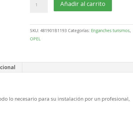
OPEL
Añadir al carrito
Movano
Furgón
Bola
SKU:
481901B1193
Categorías:
Enganches turismos
,
mixta
OPEL
de
2022-
cantidad
cional
do lo necesario para su instalación por un profesional,