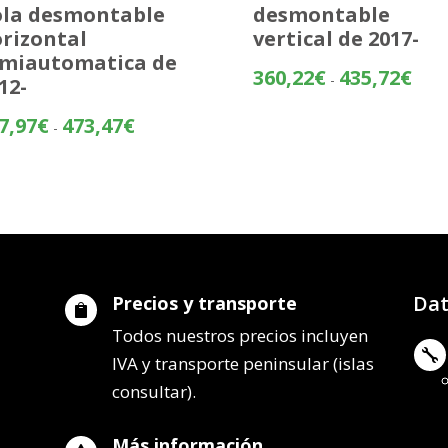
la desmontable
desmontable
rizontal
vertical de 2017-
miautomatica de
Rang
360,22
€
435,72
€
-
12-
de
preci
Rango
7,97
€
473,47
€
-
desd
de
360,
precios:
hasta
desde
435,
397,97€
hasta
473,47€
Dat
Precios y transporte

Todos nuestros precios incluyen

IVA y transporte peninsular (islas
consultar).
Más información