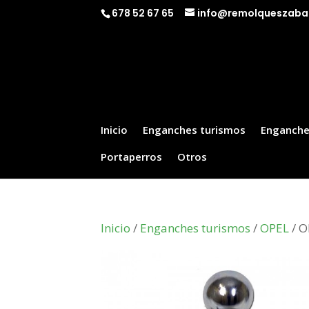
678 52 67 65
info@remolqueszaba
Inicio
Enganches turismos
Enganche
Portaperros
Otros
Inicio
/
Enganches turismos
/
OPEL
/ O