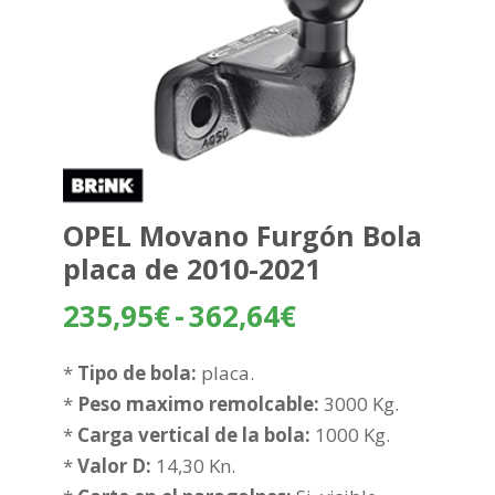
OPEL Movano Furgón Bola
placa de 2010-2021
Rango
235,95
€
-
362,64
€
de
precios:
*
Tipo de bola:
placa.
desde
*
Peso maximo remolcable:
3000 Kg.
235,95€
*
Carga vertical de la bola:
1000 Kg.
hasta
*
Valor D:
14,30 Kn.