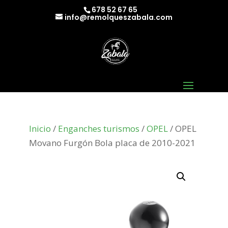
678 52 67 65
info@remolqueszabala.com
Inicio
/
Enganches turismos
/
OPEL
/ OPEL
Movano Furgón Bola placa de 2010-2021