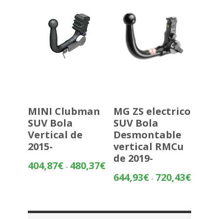
hasta
270,56€
MINI Clubman
MG ZS electrico
SUV Bola
SUV Bola
Vertical de
Desmontable
2015-
vertical RMCu
de 2019-
Rango
404,87
€
480,37
€
-
de
Rango
644,93
€
720,43
€
-
precios:
de
desde
precios:
404,87€
desde
hasta