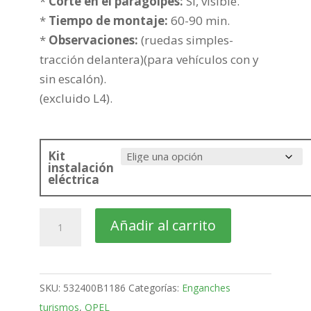
362,64€
*
Corte en el paragolpes:
Si, visible.
*
Tiempo de montaje:
60-90 min.
*
Observaciones:
(ruedas simples-
tracción delantera)(para vehículos con y
sin escalón).
(excluido L4).
Kit
instalación
eléctrica
OPEL
Añadir al carrito
Movano
Furgón
Bola
SKU:
532400B1186
Categorías:
Enganches
placa
turismos
,
OPEL