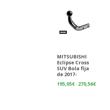
MITSUBISHI
Eclipse Cross
SUV Bola fija
de 2017-
Rango
195,05
€
270,56
€
-
de
precios:
desde
195,05€