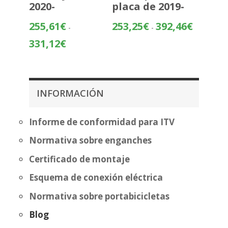
2020-
placa de 2019-
Rango
255,61
€
253,25
€
392,46
€
-
-
de
Rango
331,12
€
precios:
de
desde
precios:
253,25€
desde
hasta
255,61€
INFORMACIÓN
392,46€
hasta
331,12€
Informe de conformidad para ITV
Normativa sobre enganches
Certificado de montaje
Esquema de conexión eléctrica
Normativa sobre portabicicletas
Blog