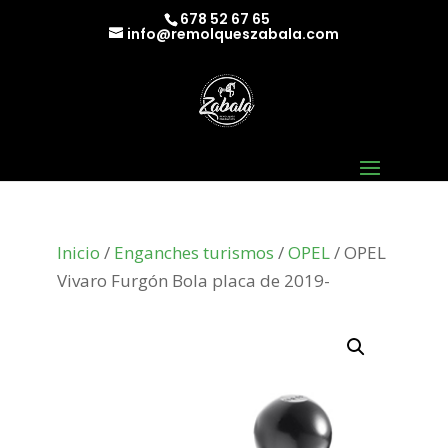
678 52 67 65
info@remolqueszabala.com
Inicio
/
Enganches turismos
/
OPEL
/ OPEL
Vivaro Furgón Bola placa de 2019-