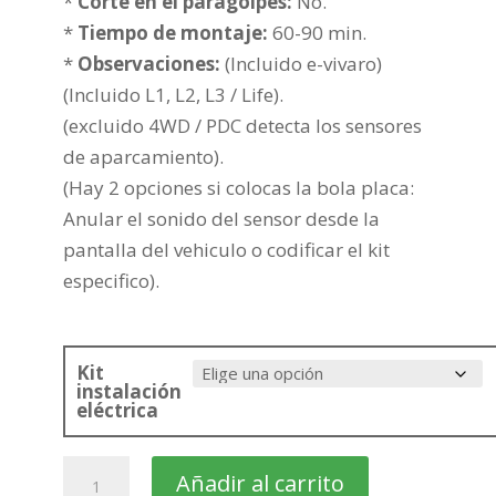
307,52€
*
Corte en el paragolpes:
No.
*
Tiempo de montaje:
60-90 min.
*
Observaciones:
(Incluido e-vivaro)
(Incluido L1, L2, L3 / Life).
(excluido 4WD / PDC detecta los sensores
de aparcamiento).
(Hay 2 opciones si colocas la bola placa:
Anular el sonido del sensor desde la
pantalla del vehiculo o codificar el kit
especifico).
Kit
instalación
eléctrica
OPEL
Añadir al carrito