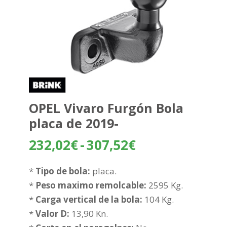
OPEL Vivaro Furgón Bola
placa de 2019-
Rango
232,02
€
-
307,52
€
de
precios:
*
Tipo de bola:
placa.
desde
*
Peso maximo remolcable:
2595 Kg.
232,02€
*
Carga vertical de la bola:
104 Kg.
hasta
*
Valor D:
13,90 Kn.