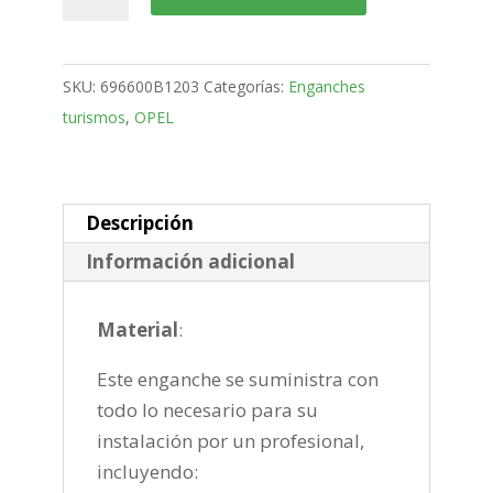
Vivaro
Furgón
Bola
SKU:
696600B1203
Categorías:
Enganches
placa
turismos
,
OPEL
de
2019-
cantidad
Descripción
Información adicional
Material
:
Este enganche se suministra con
todo lo necesario para su
instalación por un profesional,
incluyendo: