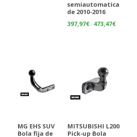
semiautomatica
de 2010-2016
Rango
397,97
€
473,47
€
-
de
precios:
desde
397,97€
hasta
473,47€
MG EHS SUV
MITSUBISHI L200
Bola fija de
Pick-up Bola