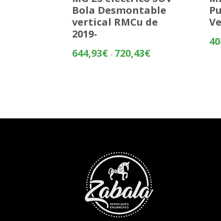
Bola Desmontable
Pu
vertical RMCu de
Ve
2019-
40
Rango
644,93
€
720,43
€
-
de
precios:
desde
644,93€
hasta
720,43€