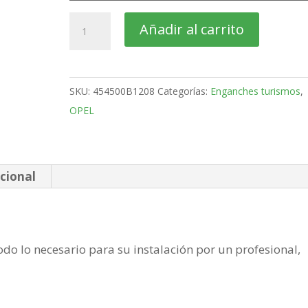
OPEL
Añadir al carrito
Zafira
Monovolumen
Bola
SKU:
454500B1208
Categorías:
Enganches turismos
,
desmontable
OPEL
horizontal
semiautomatica
de
2005-
cional
2015
cantidad
do lo necesario para su instalación por un profesional,