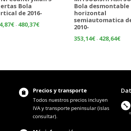
ertas Bola
Bola desmontable
rtical de 2016-
horizontal
semiautomatica d
Rango
4,87
€
480,37
€
-
2010-
de
precios:
Rang
353,14
€
428,64
€
-
desde
de
404,87€
preci
hasta
desd
480,37€
353,
hasta
428,
Dat
Precios y transporte

Todos nuestros precios incluyen

IVA y transporte peninsular (islas
consultar).