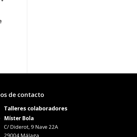
e
o
os:
e
14€
64€
os de contacto
Talleres colaboradores
Míster Bola
C/ Diderot, 9 Nave 22A
29004 Málaga