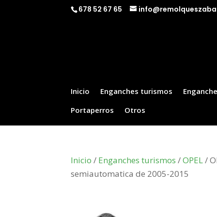
678 52 67 65
info@remolqueszaba
Inicio
Enganches turismos
Enganche
Portaperros
Otros
Inicio
/
Enganches turismos
/
OPEL
/ O
semiautomatica de 2005-2015