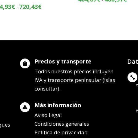
de
Rango
4,93
€
720,43
€
-
preci
de
desd
precios:
404,
desde
hasta
644,93€
480,
hasta
720,43€
Dat
Precios y transporte

Todos nuestros precios incluyen

IVA y transporte peninsular (islas
consultar).
Más información

Aviso Legal
Condiciones generales
lques
Política de privacidad