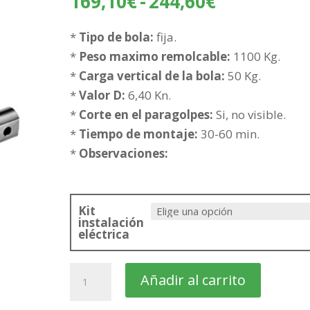
Rango
169,10
€
-
244,60
€
de
precios:
*
Tipo de bola:
fija.
desde
*
Peso maximo remolcable:
1100 Kg.
169,10€
*
Carga vertical de la bola:
50 Kg.
hasta
*
Valor D:
6,40 Kn.
244,60€
*
Corte en el paragolpes:
Si, no visible.
*
Tiempo de montaje:
30-60 min.
*
Observaciones:
Kit
instalación
eléctrica
PEUGEOT
Añadir al carrito
206