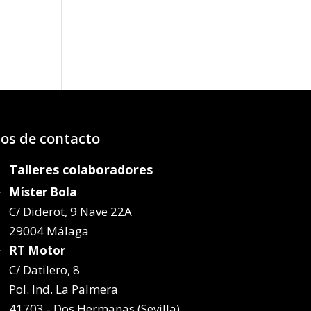
os:
e
87€
37€
os de contacto
Talleres colaboradores
Míster Bola
C/ Diderot, 9 Nave 22A
29004 Málaga
RT Motor
C/ Datilero, 8
Pol. Ind. La Palmera
41703 - Dos Hermanas (Sevilla)