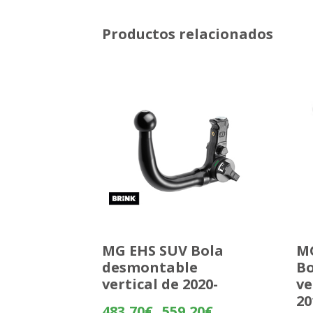
Productos relacionados
MG EHS SUV Bola
MG
desmontable
Bo
vertical de 2020-
ve
20
Rango
483,70
€
559,20
€
-