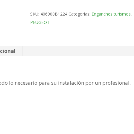
3-
5
SKU:
406900B1224
Categorías:
Enganches turismos
,
Puertas
PEUGEOT
Bola
fija
de
2009-
cional
2013
cantidad
do lo necesario para su instalación por un profesional,