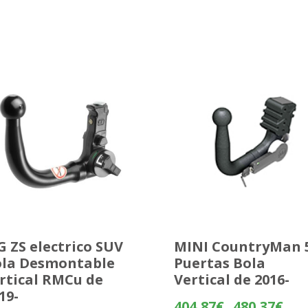
 ZS electrico SUV
MINI CountryMan 
la Desmontable
Puertas Bola
rtical RMCu de
Vertical de 2016-
19-
Rang
404,87
€
480,37
€
-