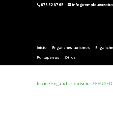
678 52 67 65
info@remolqueszaba
Inicio
Enganches turismos
Enganche
Portaperros
Otros
Inicio
/
Enganches turismos
/
PEUGEO