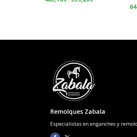
de
64
precios:
desde
483,70€
hasta
559,20€
Remolques Zabala
Especialistas en enganches y remo