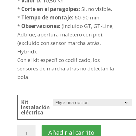
hasta
*
Valor D:
10,50 Kn.
298,08€
*
Corte en el paragolpes:
Si, no visible.
*
Tiempo de montaje:
60-90 min.
*
Observaciones:
(Incluido GT, GT-Line,
Adblue, apertura maletero con pie).
(excluido con sensor marcha atrás,
Hybrid).
Con el kit específico codificado, los
sensores de marcha atrás no detectan la
bola.
Kit
instalación
eléctrica
PEUGEOT
Añadir al carrito