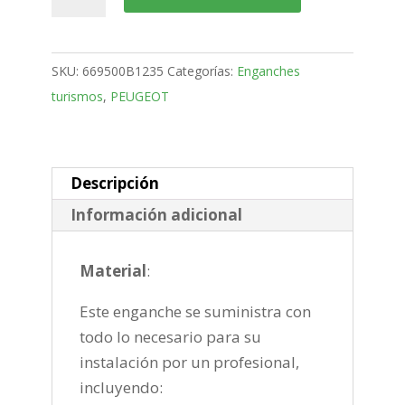
3008
SUV
Bola
SKU:
669500B1235
Categorías:
Enganches
fija
turismos
,
PEUGEOT
de
2016-
cantidad
Descripción
Información adicional
Material
:
Este enganche se suministra con
todo lo necesario para su
instalación por un profesional,
incluyendo: