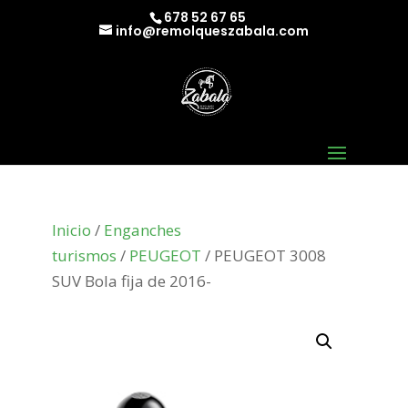
678 52 67 65
info@remolqueszabala.com
Inicio
/
Enganches
turismos
/
PEUGEOT
/ PEUGEOT 3008
SUV Bola fija de 2016-