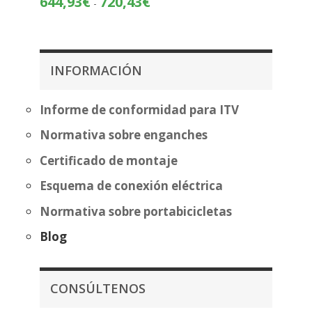
644,93
€
720,43
€
-
precios:
de
desde
precios:
404,87€
desde
hasta
644,93€
INFORMACIÓN
480,37€
hasta
720,43€
Informe de conformidad para ITV
Normativa sobre enganches
Certificado de montaje
Esquema de conexión eléctrica
Normativa sobre portabicicletas
Blog
CONSÚLTENOS