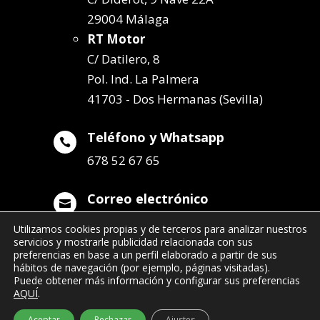
29004 Málaga
RT Motor
C/ Datilero, 8
Pol. Ind. La Palmera
41703 - Dos Hermanas (Sevilla)
Teléfono y Whatsapp

678 52 67 65
Correo electrónico

info@remolqueszabala.com
Utilizamos cookies propias y de terceros para analizar nuestros
servicios y mostrarle publicidad relacionada con sus
preferencias en base a un perfil elaborado a partir de sus
hábitos de navegación (por ejemplo, páginas visitadas).
Puede obtener más información y configurar sus preferencias
AQUÍ
.
©2022 Remolques Zabala
| 678 52 67 65
Aceptar
Rechazar
Ajustes