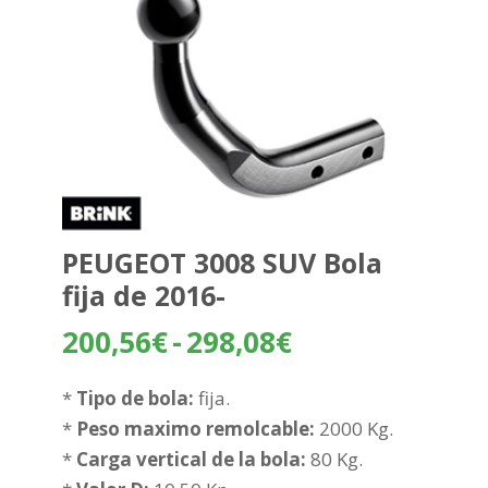
PEUGEOT 3008 SUV Bola
fija de 2016-
Rango
200,56
€
-
298,08
€
de
precios:
*
Tipo de bola:
fija.
desde
*
Peso maximo remolcable:
2000 Kg.
200,56€
*
Carga vertical de la bola:
80 Kg.