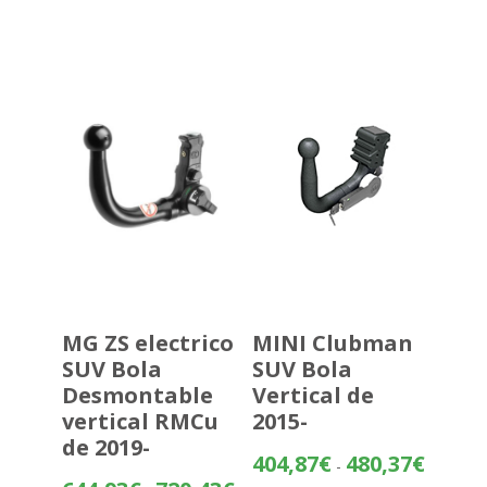
precios:
desde
313,81€
hasta
389,32€
MG ZS electrico
MINI Clubman
SUV Bola
SUV Bola
Desmontable
Vertical de
vertical RMCu
2015-
de 2019-
Rango
404,87
€
480,37
€
-
de
Rango