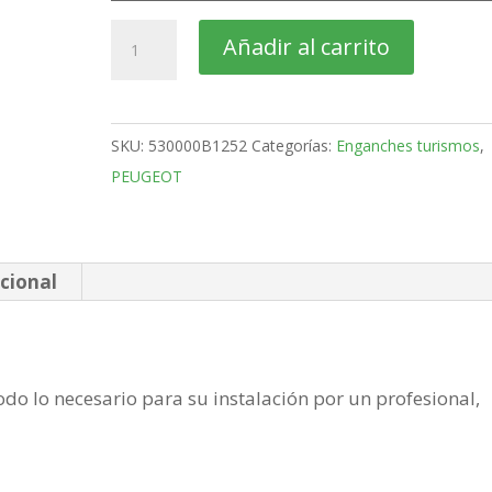
PEUGEOT
Añadir al carrito
4007
SUV
Bola
SKU:
530000B1252
Categorías:
Enganches turismos
,
desmontable
PEUGEOT
horizontal
semiautomatica
de
2007-
cional
2012
cantidad
do lo necesario para su instalación por un profesional,