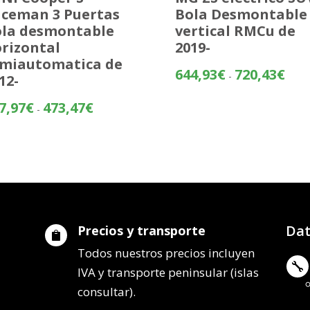
ceman 3 Puertas
Bola Desmontable
la desmontable
vertical RMCu de
rizontal
2019-
miautomatica de
Rang
644,93
€
720,43
€
-
12-
de
preci
Rango
7,97
€
473,47
€
-
desd
de
644,
precios:
hasta
desde
720,
397,97€
hasta
473,47€
Dat
Precios y transporte

Todos nuestros precios incluyen

IVA y transporte peninsular (islas
consultar).