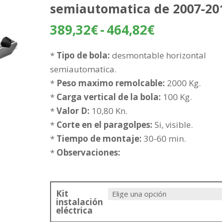
semiautomatica de 2007-20
Rango
389,32
€
-
464,82
€
de
precios:
*
Tipo de bola:
desmontable horizontal
desde
semiautomatica.
389,32€
*
Peso maximo remolcable:
2000 Kg.
hasta
*
Carga vertical de la bola:
100 Kg.
464,82€
*
Valor D:
10,80 Kn.
*
Corte en el paragolpes:
Si, visible.
*
Tiempo de montaje:
30-60 min.
*
Observaciones:
Kit
instalación
eléctrica