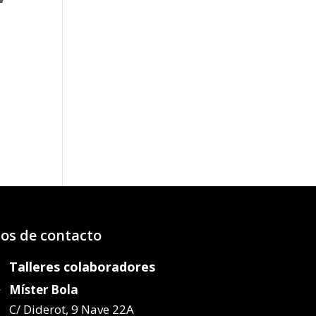
o
os:
e
93€
43€
os de contacto
Talleres colaboradores
Míster Bola
C/ Diderot, 9 Nave 22A