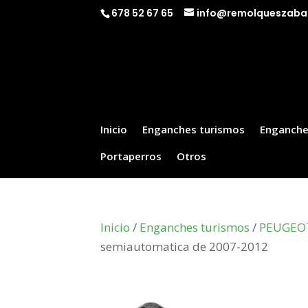
678 52 67 65
info@remolqueszaba
Inicio
Enganches turismos
Enganche
Portaperros
Otros
Inicio
/
Enganches turismos
/
PEUGEO
semiautomatica de 2007-2012