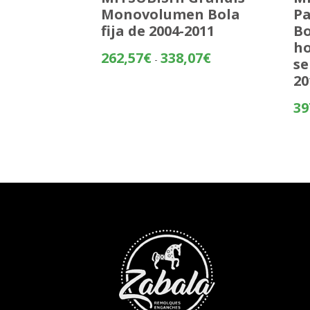
Monovolumen Bola
Pa
fija de 2004-2011
Bo
ho
Rango
262,57
€
338,07
€
-
se
de
20
precios:
desde
39
262,57€
hasta
338,07€