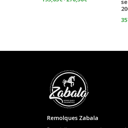
se
de
20
precios:
desde
35
195,05€
hasta
270,56€
Remolques Zabala