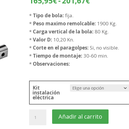
Rango
165,95
€
-
201,67
€
de
precios:
*
Tipo de bola:
fija.
desde
*
Peso maximo remolcable:
1900 Kg.
165,95€
*
Carga vertical de la bola:
80 Kg.
hasta
*
Valor D:
10,20 Kn.
201,67€
*
Corte en el paragolpes:
Si, no visible.
*
Tiempo de montaje:
30-60 min.
*
Observaciones:
Kit
instalación
eléctrica
PEUGEOT
Añadir al carrito
806