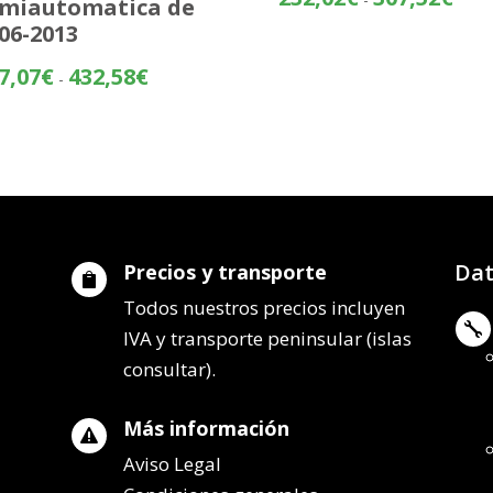
miautomatica de
de
06-2013
preci
desd
Rango
7,07
€
432,58
€
-
232,
de
hasta
precios:
307,
desde
357,07€
hasta
432,58€
Dat
Precios y transporte

Todos nuestros precios incluyen

IVA y transporte peninsular (islas
consultar).
Más información

Aviso Legal