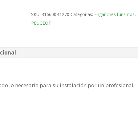
Monovolumen
Bola
SKU:
316600B1270
Categorías:
Enganches turismos
,
fija
PEUGEOT
de
1994-
2002
cantidad
cional
do lo necesario para su instalación por un profesional,