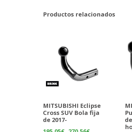
Productos relacionados
MITSUBISHI Eclipse
MI
Cross SUV Bola fija
Pu
de 2017-
d
ho
Rango
195,05
€
270,56
€
-