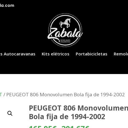
la.com
s Autocaravanas
Kits elétricos
Portabicicletas
Remol
T
/ PEUGEOT 806 Monovolumen Bola fija de 1994-2002
PEUGEOT 806 Monovolume
Bola fija de 1994-2002