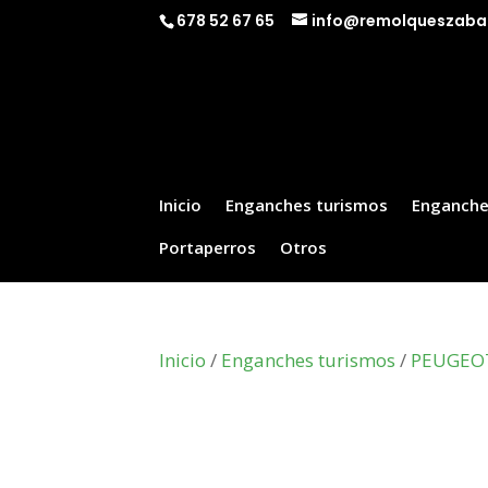
678 52 67 65
info@remolqueszaba
Inicio
Enganches turismos
Enganche
Portaperros
Otros
Inicio
/
Enganches turismos
/
PEUGEO