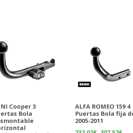
NI Cooper 3
ALFA ROMEO 159 4
ertas Bola
Puertas Bola fija d
esmontable
2005-2011
rizontal
Rang
232,02
€
307,52
€
-