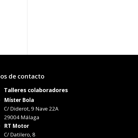
os:
e
02€
52€
os de contacto
Talleres colaboradores
Míster Bola
C/ Diderot, 9 Nave 22A
29004 Málaga
RT Motor
C/ Datilero, 8