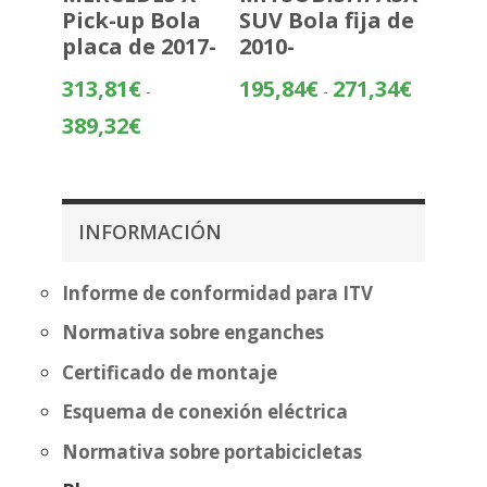
Pick-up Bola
SUV Bola fija de
placa de 2017-
2010-
Rango
313,81
€
195,84
€
271,34
€
-
-
de
Rango
389,32
€
precios:
de
desde
precios:
195,84€
desde
hasta
313,81€
INFORMACIÓN
271,34€
hasta
389,32€
Informe de conformidad para ITV
Normativa sobre enganches
Certificado de montaje
Esquema de conexión eléctrica
Normativa sobre portabicicletas