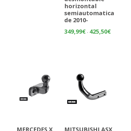
horizontal
semiautomatica
de 2010-
Rango
349,99
€
425,50
€
-
de
precios:
desde
349,99€
hasta
425,50€
MERCEDES X
MITSUBISHI ASX