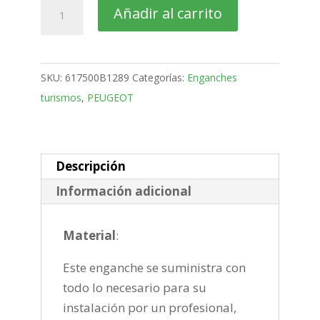
PEUGEOT
Añadir al carrito
Expert
Furgón
Bola
SKU:
617500B1289
Categorías:
Enganches
desmontable
turismos
,
PEUGEOT
vertical
de
2016-
cantidad
Descripción
Información adicional
Material
:
Este enganche se suministra con
todo lo necesario para su
instalación por un profesional,