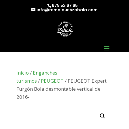
678 52 67 65
info@remolqueszabala.com
Inicio
/
Enganches
turismos
/
PEUGEOT
/ PEUGEOT Expert
Furgón Bola desmontable vertical de
2016-