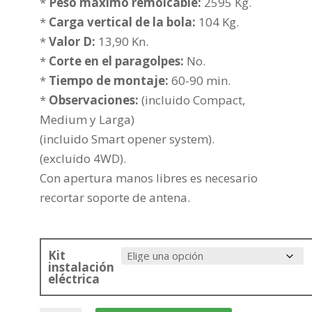
desde
*
Peso maximo remolcable:
2595 Kg.
376,73€
*
Carga vertical de la bola:
104 Kg.
hasta
*
Valor D:
13,90 Kn.
452,24€
*
Corte en el paragolpes:
No.
*
Tiempo de montaje:
60-90 min.
*
Observaciones:
(incluido Compact,
Medium y Larga)
(incluido Smart opener system).
(excluido 4WD).
Con apertura manos libres es necesario
recortar soporte de antena.
Kit
instalación
eléctrica