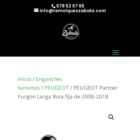
678 52 67 65
info@remolqueszabala.com
Inicio
/
Enganches
turismos
/
PEUGEOT
/ PEUGEOT Partner
Furgón Larga Bola fija de 2008-2018