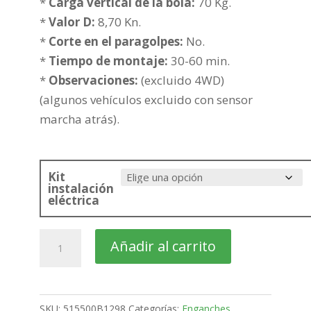
186,40€
*
Carga vertical de la bola:
70 Kg.
hasta
*
Valor D:
8,70 Kn.
261,90€
*
Corte en el paragolpes:
No.
*
Tiempo de montaje:
30-60 min.
*
Observaciones:
(excluido 4WD)
(algunos vehículos excluido con sensor
marcha atrás).
Kit
instalación
eléctrica
PEUGEOT
Añadir al carrito
Partner
Furgón
Larga
SKU:
515500B1298
Categorías:
Enganches