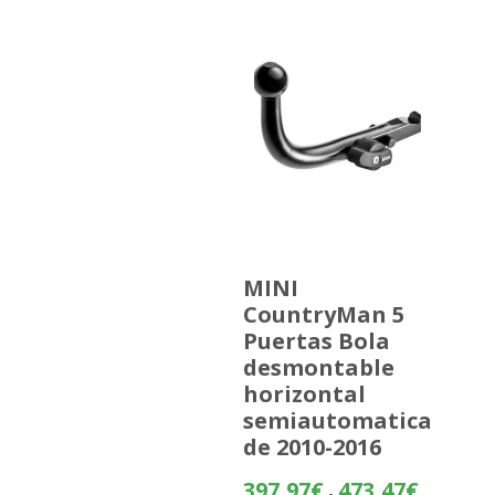
MINI
CountryMan 5
Puertas Bola
desmontable
horizontal
semiautomatica
de 2010-2016
Rango
397,97
€
473,47
€
-