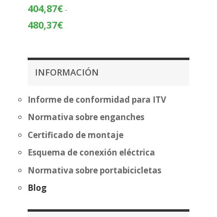
precios:
404,87
€
-
desde
Rango
480,37
€
232,02€
de
hasta
precios:
307,52€
desde
404,87€
INFORMACIÓN
hasta
480,37€
Informe de conformidad para ITV
Normativa sobre enganches
Certificado de montaje
Esquema de conexión eléctrica
Normativa sobre portabicicletas
Blog