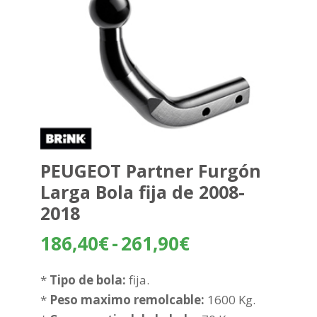
PEUGEOT Partner Furgón
Larga Bola fija de 2008-
2018
Rango
186,40
€
-
261,90
€
de
precios:
*
Tipo de bola:
fija.
desde
*
Peso maximo remolcable:
1600 Kg.