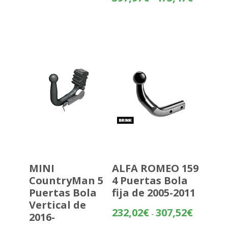
de
precios:
desde
397,97€
hasta
473,47€
MINI
ALFA ROMEO 159
CountryMan 5
4 Puertas Bola
Puertas Bola
fija de 2005-2011
Vertical de
Rango
232,02
€
307,52
€
-
2016-
de