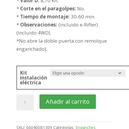
hasta
*
Valor D:
8,70 Kn.
294,94€
*
Corte en el paragolpes:
No.
*
Tiempo de montaje:
30-60 min.
*
Observaciones:
(incluido e-Rifter)
(Incluido 4WD).
*No abre la doble puerta con remolque
enganchado).
Kit
instalación
eléctrica
PEUGEOT
Añadir al carrito
Rifter
Furgón
Corta
SKU:
660400B1309
Categorías:
Enganches