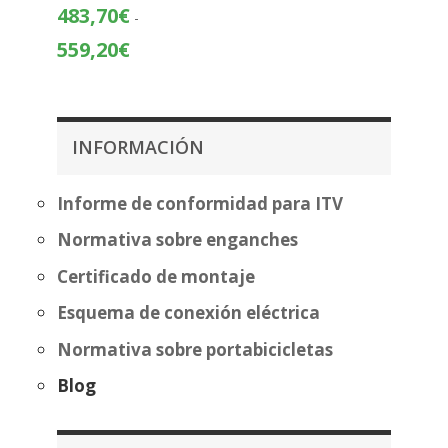
precios:
483,70
€
-
desde
Rango
559,20
€
404,87€
de
hasta
precios:
480,37€
desde
483,70€
INFORMACIÓN
hasta
559,20€
Informe de conformidad para ITV
Normativa sobre enganches
Certificado de montaje
Esquema de conexión eléctrica
Normativa sobre portabicicletas
Blog