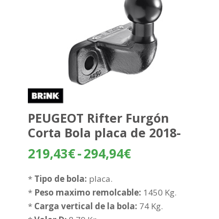
PEUGEOT Rifter Furgón
Corta Bola placa de 2018-
Rango
219,43
€
-
294,94
€
de
precios:
*
Tipo de bola:
placa.
desde
*
Peso maximo remolcable:
1450 Kg.
219,43€
*
Carga vertical de la bola:
74 Kg.