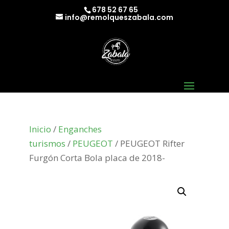
678 52 67 65
info@remolqueszabala.com
Inicio
/
Enganches
turismos
/
PEUGEOT
/ PEUGEOT Rifter
Furgón Corta Bola placa de 2018-