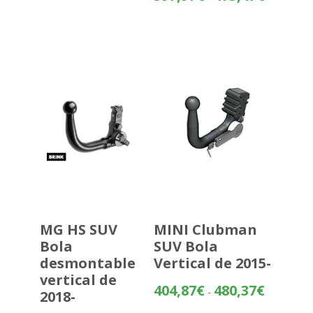
de
precios:
desde
397,97€
hasta
473,47€
MG HS SUV
MINI Clubman
Bola
SUV Bola
desmontable
Vertical de 2015-
vertical de
Rango
404,87
€
480,37
€
-
2018-
de