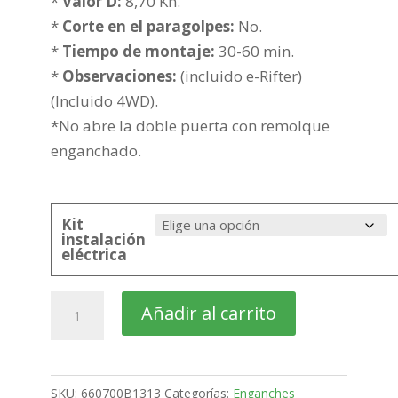
hasta
*
Valor D:
8,70 Kn.
303,59€
*
Corte en el paragolpes:
No.
*
Tiempo de montaje:
30-60 min.
*
Observaciones:
(incluido e-Rifter)
(Incluido 4WD).
*No abre la doble puerta con remolque
enganchado.
Kit
instalación
eléctrica
PEUGEOT
Añadir al carrito
Rifter
Furgón
Larga
SKU:
660700B1313
Categorías:
Enganches