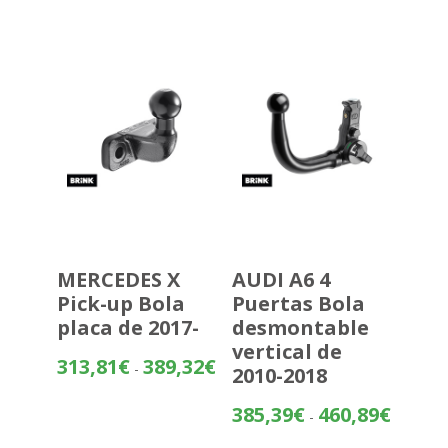
desde
483,70€
hasta
559,20€
MERCEDES X
AUDI A6 4
Pick-up Bola
Puertas Bola
placa de 2017-
desmontable
vertical de
Rango
313,81
€
389,32
€
-
2010-2018
de
precios:
Rango
385,39
€
460,89
€
-
desde
de