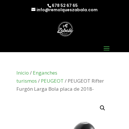
678 52 67 65
info@remolqueszabala.com
Inicio
/
Enganches
turismos
/
PEUGEOT
/ PEUGEOT Rifter
Furgón Larga Bola placa de 2018-