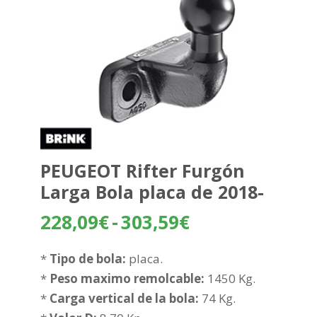
PEUGEOT Rifter Furgón
Larga Bola placa de 2018-
Rango
228,09
€
-
303,59
€
de
precios:
*
Tipo de bola:
placa.
desde
*
Peso maximo remolcable:
1450 Kg.
228,09€
*
Carga vertical de la bola:
74 Kg.