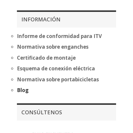
313,81€
precios:
hasta
desde
389,32€
385,39€
INFORMACIÓN
hasta
460,89€
Informe de conformidad para ITV
Normativa sobre enganches
Certificado de montaje
Esquema de conexión eléctrica
Normativa sobre portabicicletas
Blog
CONSÚLTENOS