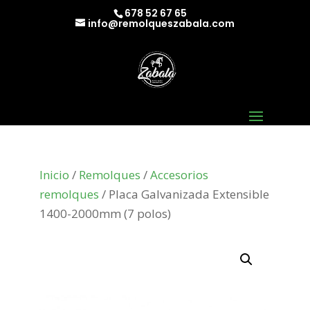
678 52 67 65
info@remolqueszabala.com
Inicio
/
Remolques
/
Accesorios
remolques
/ Placa Galvanizada Extensible
1400-2000mm (7 polos)