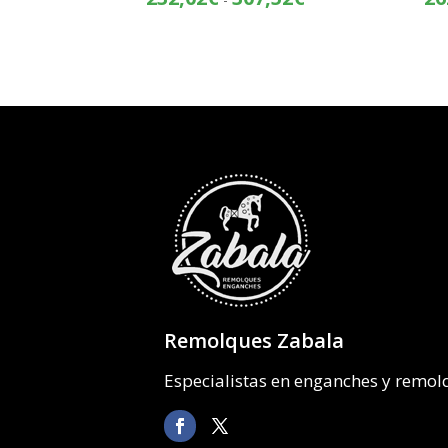
de
precios:
desde
232,02€
hasta
307,52€
Remolques Zabala
Especialistas en enganches y remo