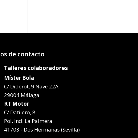
os:
e
99€
50€
os de contacto
Talleres colaboradores
Míster Bola
C/ Diderot, 9 Nave 22A
29004 Málaga
RT Motor
C/ Datilero, 8
Pol. Ind. La Palmera
41703 - Dos Hermanas (Sevilla)