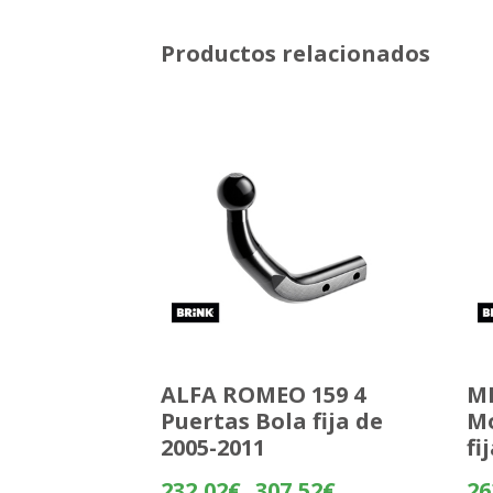
Productos relacionados
ALFA ROMEO 159 4
MI
Puertas Bola fija de
M
2005-2011
fi
Rango
232,02
€
307,52
€
26
-