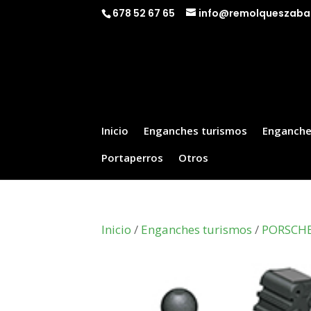
678 52 67 65
info@remolqueszaba
Inicio
Enganches turismos
Enganche
Portaperros
Otros
Inicio
/
Enganches turismos
/
PORSCH