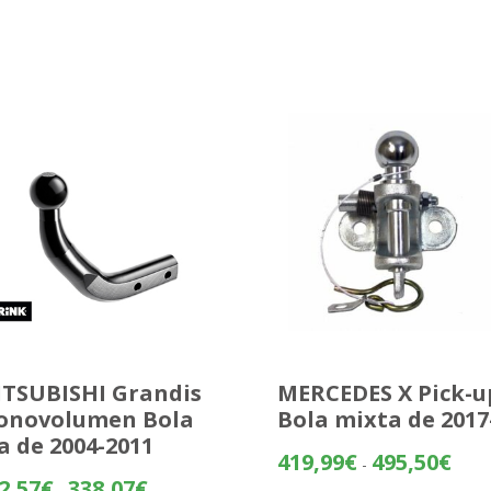
TSUBISHI Grandis
MERCEDES X Pick-u
onovolumen Bola
Bola mixta de 2017
ja de 2004-2011
Rang
419,99
€
495,50
€
-
de
Rango
2,57
€
338,07
€
-