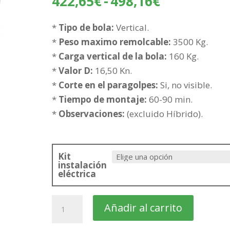
Rango
422,65
€
-
498,16
€
de
precios:
*
Tipo de bola:
Vertical.
desde
*
Peso maximo remolcable:
3500 Kg.
422,65€
*
Carga vertical de la bola:
160 Kg.
hasta
*
Valor D:
16,50 Kn.
498,16€
*
Corte en el paragolpes:
Si, no visible.
*
Tiempo de montaje:
60-90 min.
*
Observaciones:
(excluido Híbrido).
Kit
instalación
eléctrica
PORSCHE
Añadir al carrito
Cayenne