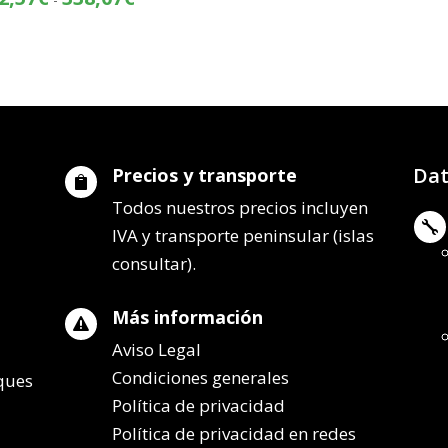
preci
de
desd
precios:
419,
desde
hasta
262,57€
495,
hasta
338,07€
Dat
Precios y transporte

Todos nuestros precios incluyen

IVA y transporte peninsular (islas
consultar).
Más información

Aviso Legal
Condiciones generales
lques
Política de privacidad
Política de privacidad en redes