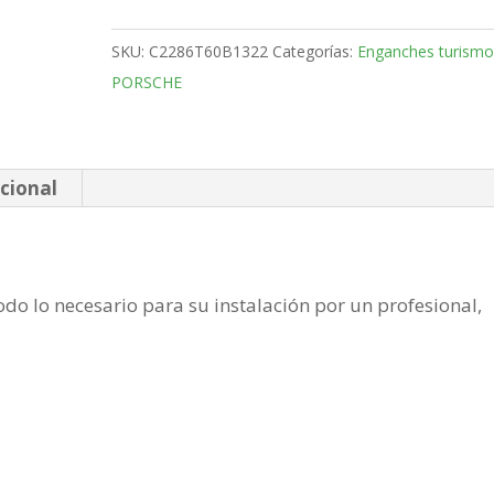
Coupe
Bola
SKU:
C2286T60B1322
Categorías:
Enganches turismo
Vertical
PORSCHE
de
2019-
cantidad
cional
do lo necesario para su instalación por un profesional,