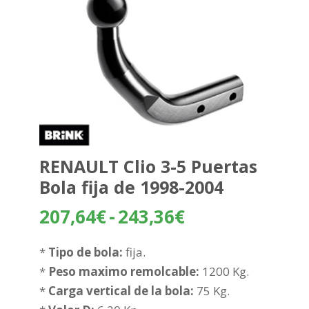
RENAULT Clio 3-5 Puertas
Bola fija de 1998-2004
Rango
207,64
€
-
243,36
€
de
precios:
*
Tipo de bola:
fija.
desde
*
Peso maximo remolcable:
1200 Kg.
207,64€
*
Carga vertical de la bola:
75 Kg.