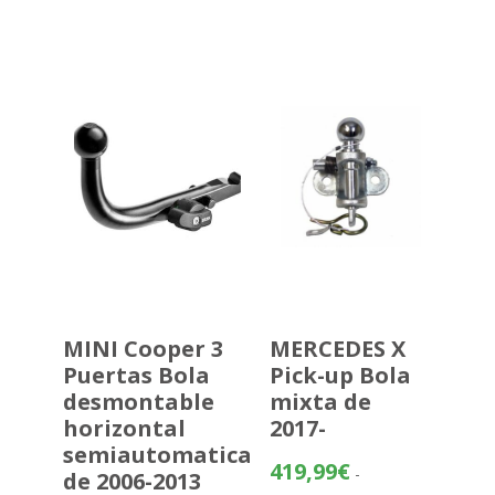
de
precios:
desde
404,87€
hasta
480,37€
MINI Cooper 3
MERCEDES X
Puertas Bola
Pick-up Bola
desmontable
mixta de
horizontal
2017-
semiautomatica
419,99
€
-
de 2006-2013