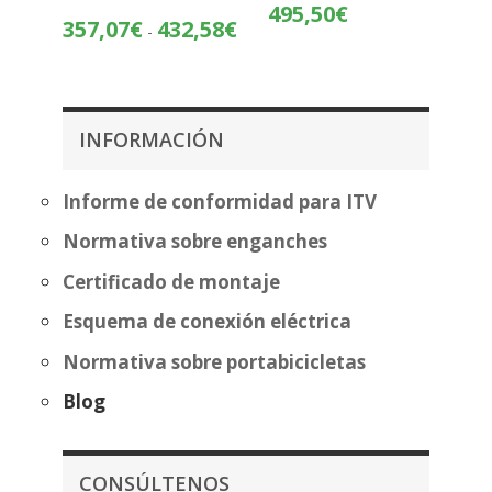
Rango
495,50
€
Rango
357,07
€
432,58
€
-
de
de
precios:
precios:
desde
desde
419,99€
357,07€
hasta
INFORMACIÓN
hasta
495,50€
432,58€
Informe de conformidad para ITV
Normativa sobre enganches
Certificado de montaje
Esquema de conexión eléctrica
Normativa sobre portabicicletas
Blog
CONSÚLTENOS