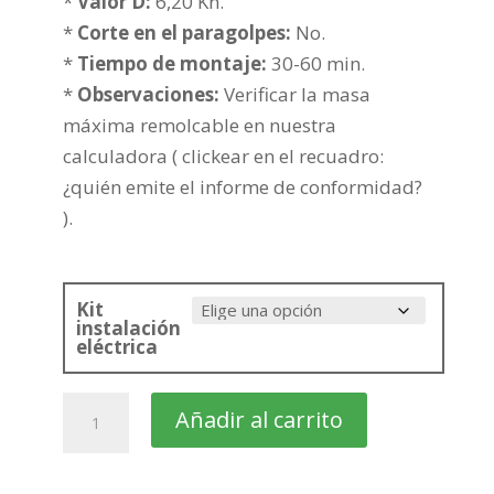
hasta
*
Valor D:
6,20 Kn.
243,36€
*
Corte en el paragolpes:
No.
*
Tiempo de montaje:
30-60 min.
*
Observaciones:
Verificar la masa
máxima remolcable en nuestra
calculadora ( clickear en el recuadro:
¿quién emite el informe de conformidad?
).
Kit
instalación
eléctrica
RENAULT
Añadir al carrito
Clio
3-