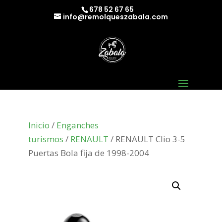
678 52 67 65
info@remolqueszabala.com
Inicio
/
Enganches
turismos
/
RENAULT
/ RENAULT Clio 3-5
Puertas Bola fija de 1998-2004