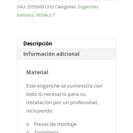
5
SKU:
255500B1333
Categorías:
Enganches
Puertas
turismos
,
RENAULT
Bola
fija
de
1998-
Descripción
2004
Información adicional
cantidad
Material
:
Este enganche se suministra con
todo lo necesario para su
instalación por un profesional,
incluyendo:
o Piezas de montaje.
o Tornillería.