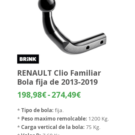
RENAULT Clio Familiar
Bola fija de 2013-2019
Rango
198,98
€
-
274,49
€
de
precios:
*
Tipo de bola:
fija.
desde
*
Peso maximo remolcable:
1200 Kg.
198,98€
*
Carga vertical de la bola:
75 Kg.