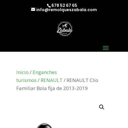
678 52 67 65
info@remolqueszabala.com
Inicio
/
Enganches
turismos
/
RENAULT
/ RENAULT Clio
Familiar Bola fija de 2013-2019