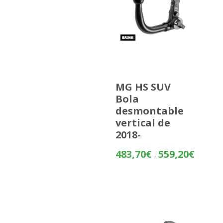
MG HS SUV
Bola
desmontable
vertical de
2018-
Rango
483,70
€
559,20
€
-
de
precios:
desde
483,70€
hasta
559,20€