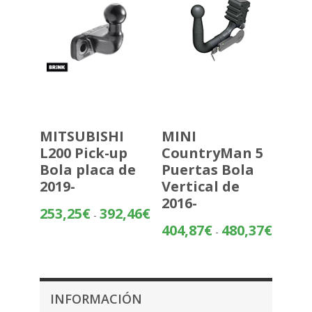
MITSUBISHI
MINI
L200 Pick-up
CountryMan 5
Bola placa de
Puertas Bola
2019-
Vertical de
2016-
Rango
253,25
€
392,46
€
-
de
Rango
404,87
€
480,37
€
-
precios:
de
desde
precios:
253,25€
desde
hasta
404,87€
INFORMACIÓN
392,46€
hasta