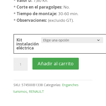
hasta
*
Valor D:
7,60 Kn.
274,49€
*
Corte en el paragolpes:
No.
*
Tiempo de montaje:
30-60 min.
*
Observaciones:
(excluido GT).
Kit
instalación
eléctrica
RENAULT
Añadir al carrito
Clio
Familiar
Bola
SKU:
574500B1338
Categorías:
Enganches
fija
turismos
,
RENAULT
de
2013-