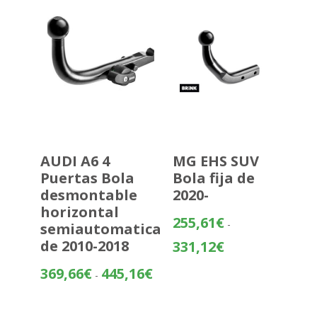
hasta
559,20€
AUDI A6 4
MG EHS SUV
Puertas Bola
Bola fija de
desmontable
2020-
horizontal
255,61
€
-
semiautomatica
Rango
de 2010-2018
331,12
€
de
Rango
369,66
€
445,16
€
-
precios:
de
desde
precios:
255,61€