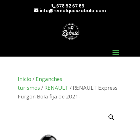
678 52 67 65
info@remolqueszabala.com
Inicio
/
Enganches
turismos
/
RENAULT
/ RENAULT Express
Furgón Bola fija de 2021-