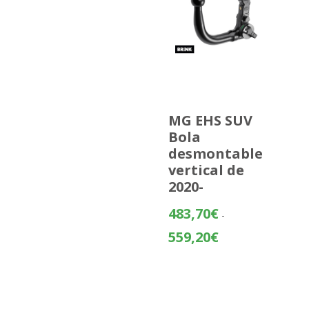
MG EHS SUV
Bola
desmontable
vertical de
2020-
483,70
€
-
Rango
559,20
€
de
precios:
desde
483,70€