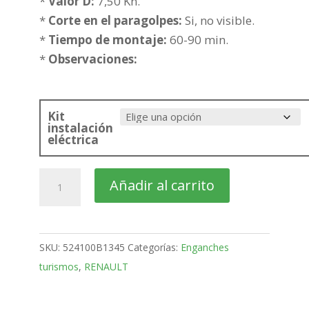
hasta
*
Valor D:
7,50 Kn.
253,25€
*
Corte en el paragolpes:
Si, no visible.
*
Tiempo de montaje:
60-90 min.
*
Observaciones:
Kit
instalación
eléctrica
RENAULT
Añadir al carrito
Express
Furgón
Bola
SKU:
524100B1345
Categorías:
Enganches
fija
turismos
,
RENAULT
de
2021-