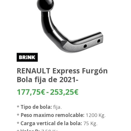
RENAULT Express Furgón
Bola fija de 2021-
Rango
177,75
€
-
253,25
€
de
precios:
*
Tipo de bola:
fija.
desde
*
Peso maximo remolcable:
1200 Kg.
177,75€
*
Carga vertical de la bola:
75 Kg.