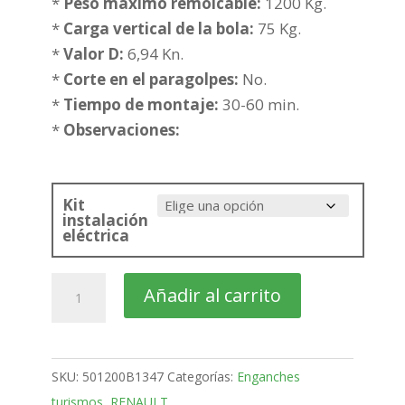
desde
*
Peso maximo remolcable:
1200 Kg.
186,40€
*
Carga vertical de la bola:
75 Kg.
hasta
*
Valor D:
6,94 Kn.
222,12€
*
Corte en el paragolpes:
No.
*
Tiempo de montaje:
30-60 min.
*
Observaciones:
Kit
instalación
eléctrica
RENAULT
Añadir al carrito
Grand
Modus
Monovolumen
SKU:
501200B1347
Categorías:
Enganches
Bola
turismos
,
RENAULT