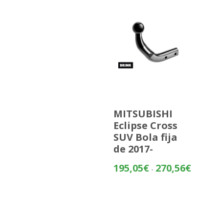
MITSUBISHI
Eclipse Cross
SUV Bola fija
de 2017-
Rango
195,05
€
270,56
€
-
de
precios:
desde
195,05€