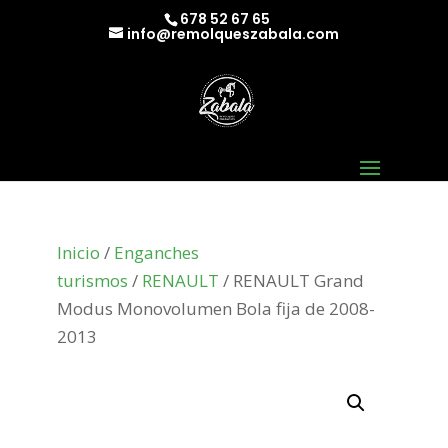
678 52 67 65
info@remolqueszabala.com
Inicio
/
Enganches
turismos
/
RENAULT
/ RENAULT Grand
Modus Monovolumen Bola fija de 2008-
2013