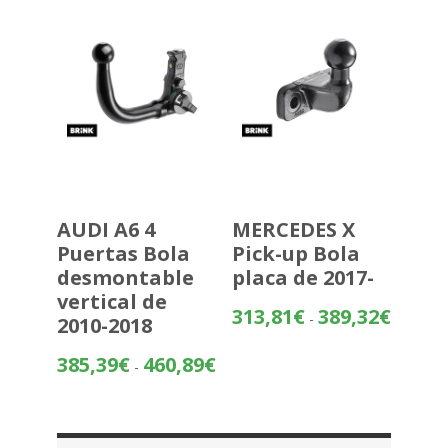
hasta
270,56€
AUDI A6 4
MERCEDES X
Puertas Bola
Pick-up Bola
desmontable
placa de 2017-
vertical de
Rango
313,81
€
389,32
€
-
2010-2018
de
precios:
Rango
385,39
€
460,89
€
-
desde
de
313,81€
precios:
hasta
desde