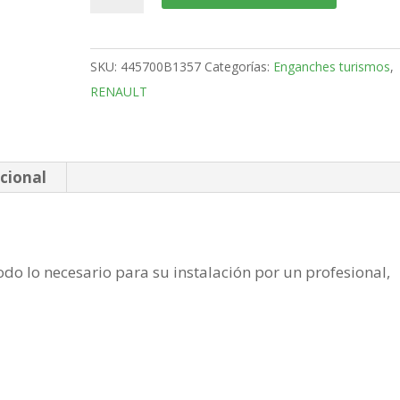
Kangoo
Furgón
Bola
SKU:
445700B1357
Categorías:
Enganches turismos
,
fija
RENAULT
de
2008-
2013
cantidad
cional
do lo necesario para su instalación por un profesional,