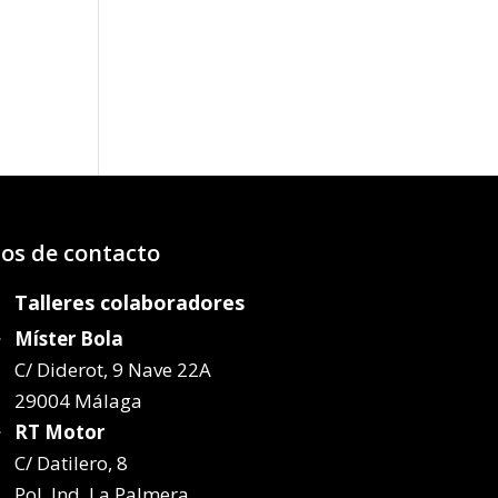
os:
e
61€
12€
os de contacto
Talleres colaboradores
Míster Bola
C/ Diderot, 9 Nave 22A
29004 Málaga
RT Motor
C/ Datilero, 8
Pol. Ind. La Palmera