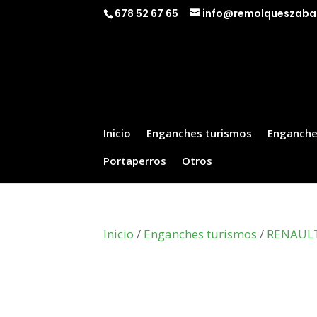
678 52 67 65
info@remolqueszaba
Inicio
Enganches turismos
Enganche
Portaperros
Otros
Inicio
/
Enganches turismos
/
RENAUL