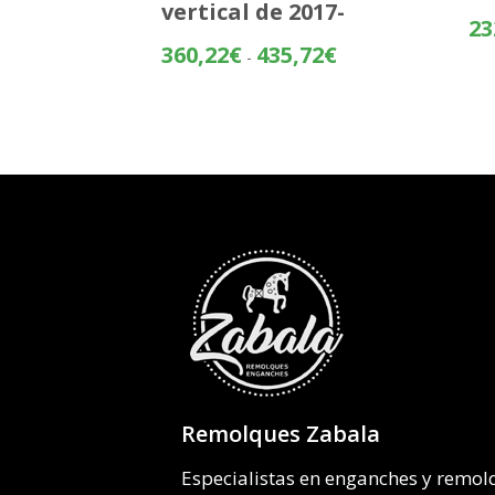
vertical de 2017-
23
Rango
360,22
€
435,72
€
-
de
precios:
desde
360,22€
hasta
435,72€
Remolques Zabala
Especialistas en enganches y remo