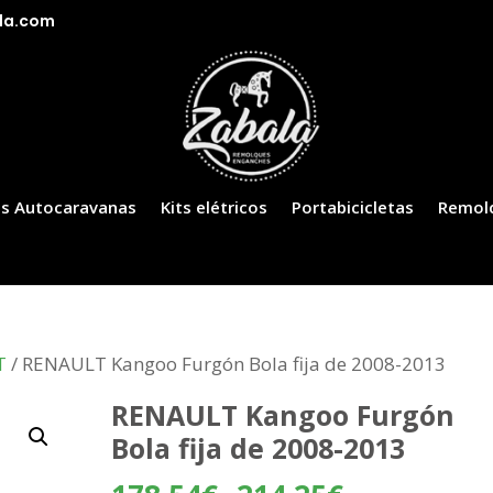
la.com
s Autocaravanas
Kits elétricos
Portabicicletas
Remol
T
/ RENAULT Kangoo Furgón Bola fija de 2008-2013
RENAULT Kangoo Furgón
Bola fija de 2008-2013