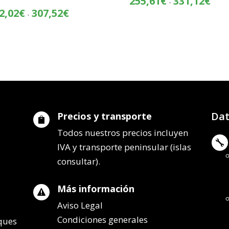
255,61
€
331,12
€
-
de
Rango
2,02
€
307,52
€
-
preci
de
desd
precios:
255,
desde
hasta
232,02€
331,
hasta
307,52€
Dat
Precios y transporte

Todos nuestros precios incluyen

IVA y transporte peninsular (islas
consultar).
Más información

Aviso Legal
Condiciones generales
lques