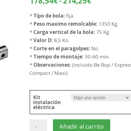
Rango
178,54
€
-
214,25
€
de
precios:
*
Tipo de bola:
fija.
desde
*
Peso maximo remolcable:
1350 Kg.
178,54€
*
Carga vertical de la bola:
75 Kg.
hasta
*
Valor D:
8,5 Kn.
214,25€
*
Corte en el paragolpes:
No.
*
Tiempo de montaje:
30-60 min.
*
Observaciones:
(incluido Be Bop / Expres
Compact / Maxi).
Kit
instalación
eléctrica
RENAULT
Añadir al carrito