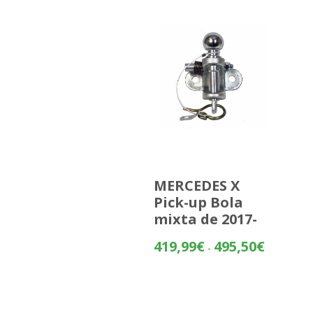
MERCEDES X
Pick-up Bola
mixta de 2017-
Rango
419,99
€
495,50
€
-
de
precios:
desde
419,99€