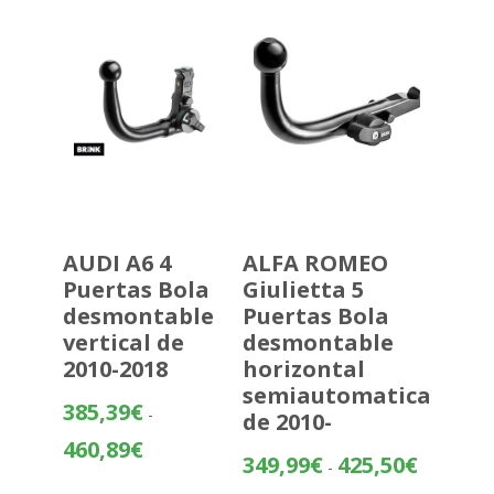
hasta
495,50€
AUDI A6 4
ALFA ROMEO
Puertas Bola
Giulietta 5
desmontable
Puertas Bola
vertical de
desmontable
2010-2018
horizontal
semiautomatica
385,39
€
-
de 2010-
Rango
460,89
€
Rango
349,99
€
425,50
€
-
de
de
precios: