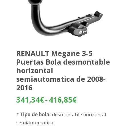
RENAULT Megane 3-5
Puertas Bola desmontable
horizontal
semiautomatica de 2008-
2016
Rango
341,34
€
-
416,85
€
de
precios:
*
Tipo de bola:
desmontable horizontal
desde
semiautomatica.