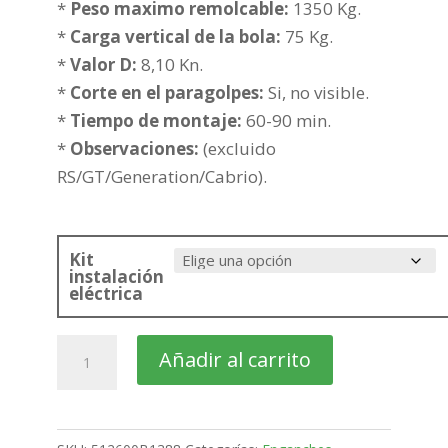
341,34€
*
Peso maximo remolcable:
1350 Kg.
hasta
*
Carga vertical de la bola:
75 Kg.
416,85€
*
Valor D:
8,10 Kn.
*
Corte en el paragolpes:
Si, no visible.
*
Tiempo de montaje:
60-90 min.
*
Observaciones:
(excluido
RS/GT/Generation/Cabrio).
Kit
instalación
eléctrica
RENAULT
Añadir al carrito
Megane
3-
5