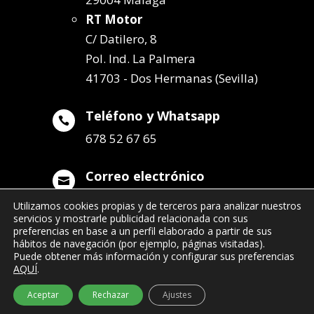
RT Motor
C/ Datilero, 8
Pol. Ind. La Palmera
41703 - Dos Hermanas (Sevilla)
Teléfono y Whatsapp

678 52 67 65
Correo electrónico

info@remolqueszabala.com
Utilizamos cookies propias y de terceros para analizar nuestros
servicios y mostrarle publicidad relacionada con sus
preferencias en base a un perfil elaborado a partir de sus
hábitos de navegación (por ejemplo, páginas visitadas).
Puede obtener más información y configurar sus preferencias
AQUÍ
.
©2022 Remolques Zabala
| 678 52 67 65
Aceptar
Rechazar
Ajustes
- info@remolqueszabala.com