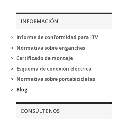
precios:
desde
desde
385,39€
349,99€
hasta
INFORMACIÓN
hasta
460,89€
425,50€
Informe de conformidad para ITV
Normativa sobre enganches
Certificado de montaje
Esquema de conexión eléctrica
Normativa sobre portabicicletas
Blog
CONSÚLTENOS