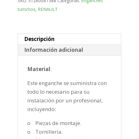
SKU:
512600B1388
Categorías:
Enganches
Puertas
turismos
,
RENAULT
Bola
desmontable
horizontal
semiautomatica
Descripción
de
Información adicional
2008-
2016
Material
:
cantidad
Este enganche se suministra con
todo lo necesario para su
instalación por un profesional,
incluyendo:
o Piezas de montaje.
o Tornillería.