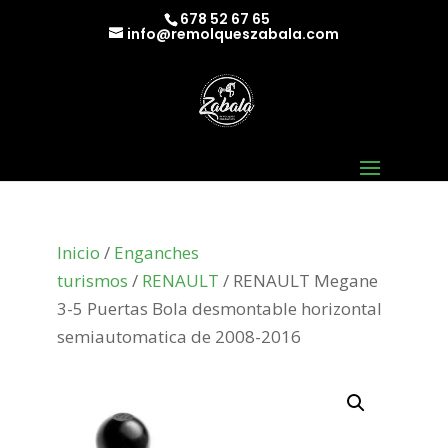
678 52 67 65
info@remolqueszabala.com
Inicio
/
Enganches
turismos
/
RENAULT
/ RENAULT Megane
3-5 Puertas Bola desmontable horizontal
semiautomatica de 2008-2016