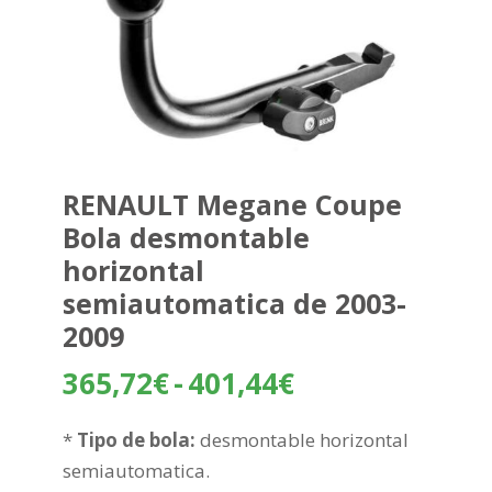
RENAULT Megane Coupe
Bola desmontable
horizontal
semiautomatica de 2003-
2009
Rango
365,72
€
-
401,44
€
de
precios:
*
Tipo de bola:
desmontable horizontal
desde
semiautomatica.