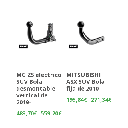
232,02€
hasta
307,52€
MG ZS electrico
MITSUBISHI
SUV Bola
ASX SUV Bola
desmontable
fija de 2010-
vertical de
Rango
195,84
€
271,34
€
-
2019-
de
precios:
Rango
483,70
€
559,20
€
-
desde
de
195,84€
precios: