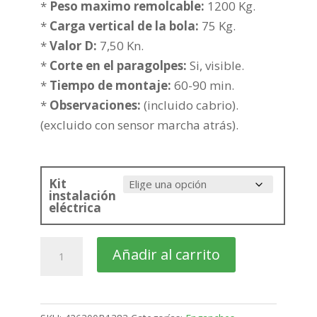
365,72€
*
Peso maximo remolcable:
1200 Kg.
hasta
*
Carga vertical de la bola:
75 Kg.
401,44€
*
Valor D:
7,50 Kn.
*
Corte en el paragolpes:
Si, visible.
*
Tiempo de montaje:
60-90 min.
*
Observaciones:
(incluido cabrio).
(excluido con sensor marcha atrás).
Kit
instalación
eléctrica
RENAULT
Añadir al carrito
Megane
Coupe
Bola