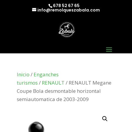
678 52 67 65
info@remolqueszabala.com
Inicio
/
Enganches
turismos
/
RENAULT
/ RENAULT Megane
Coupe Bola desmontable horizontal
semiautomatica de 2003-2009