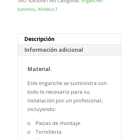
SKU:
426300B1383
Categorías:
Enganches
desmontable
turismos
,
RENAULT
horizontal
semiautomatica
de
2003-
Descripción
2009
Información adicional
cantidad
Material
:
Este enganche se suministra con
todo lo necesario para su
instalación por un profesional,
incluyendo:
o Piezas de montaje.
o Tornillería.