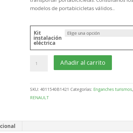
modelos de portabicicletas válidos..
Kit
instalación
eléctrica
RENAULT
Añadir al carrito
Twingo
ZE
electric
SKU:
4011540B1421
Categorías:
Enganches turismos
3
RENAULT
Puretas
Bola
Desmontable
vertical
cional