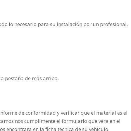
RMCu
de
2021-
do lo necesario para su instalación por un profesional,
cantidad
n la pestaña de más arriba.
nforme de conformidad y verificar que el material es el
tamos nos cumplimente el formulario que vera en el
os encontrara en la ficha técnica de su vehículo.