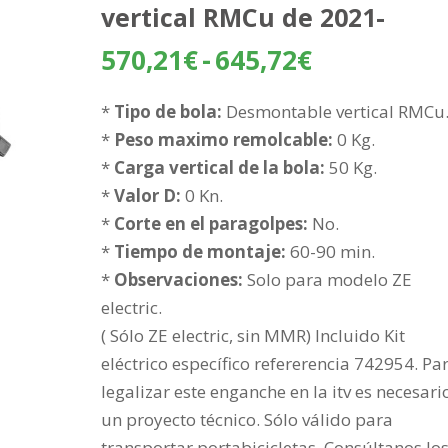
vertical RMCu de 2021-
Rango
570,21
€
-
645,72
€
de
precios:
*
Tipo de bola:
Desmontable vertical RMCu
desde
*
Peso maximo remolcable:
0 Kg.
570,21€
*
Carga vertical de la bola:
50 Kg.
hasta
*
Valor D:
0 Kn.
645,72€
*
Corte en el paragolpes:
No.
*
Tiempo de montaje:
60-90 min.
*
Observaciones:
Solo para modelo ZE
electric.
( Sólo ZE electric, sin MMR) Incluido Kit
eléctrico específico refererencia 742954. Pa
legalizar este enganche en la itv es necesari
un proyecto técnico. Sólo válido para
transportar portabicicletas. Consúltanos lo