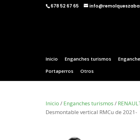
678 52 67 65
info@remolqueszaba
Inicio
Enganches turismos
Enganche
Portaperros
Otros
Inicio
/
Enganches turismos
/
RENAUL
Desmontable vertical RMCu de 2021-