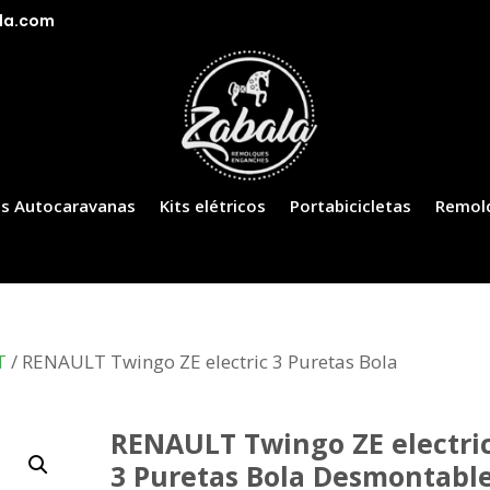
la.com
s Autocaravanas
Kits elétricos
Portabicicletas
Remol
T
/ RENAULT Twingo ZE electric 3 Puretas Bola
RENAULT Twingo ZE electri
3 Puretas Bola Desmontabl