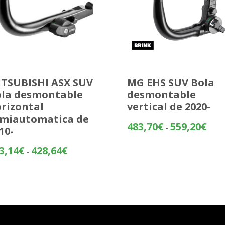
TSUBISHI ASX SUV
MG EHS SUV Bola
la desmontable
desmontable
rizontal
vertical de 2020-
miautomatica de
Rang
483,70
€
559,20
€
-
10-
de
preci
Rango
3,14
€
428,64
€
-
desd
de
483,
precios:
hasta
desde
559,
353,14€
hasta
428,64€