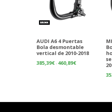
AUDI A6 4 Puertas
MI
Bola desmontable
Bo
vertical de 2010-2018
ho
se
Rango
385,39
€
460,89
€
-
20
de
precios:
35
desde
385,39€
hasta
460,89€