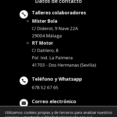
Datos de contacto
Talleres colaboradores

Míster Bola
C/ Diderot, 9 Nave 22A
29004 Málaga
RT Motor
C/ Datilero, 8
Pol. Ind. La Palmera
41703 - Dos Hermanas (Sevilla)
Teléfono y Whatsapp

678 52 67 65
Correo electrónico

info@remolqueszabala.com
Utilizamos cookies propias y de terceros para analizar nuestros