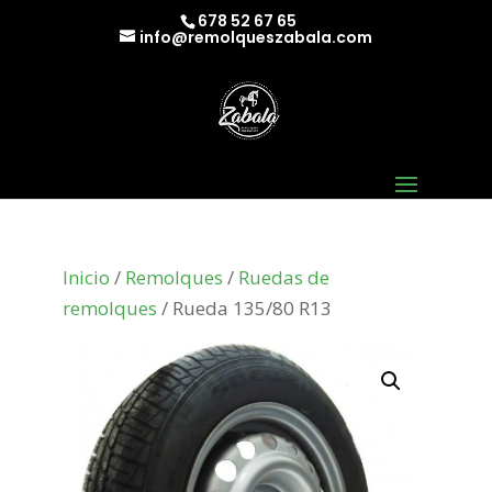
678 52 67 65
info@remolqueszabala.com
Inicio
/
Remolques
/
Ruedas de
remolques
/ Rueda 135/80 R13