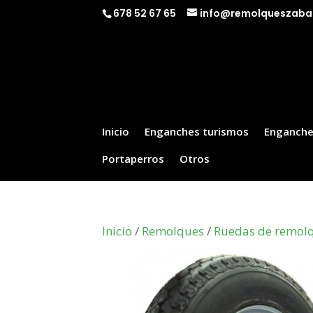
678 52 67 65
info@remolqueszaba
Inicio
Enganches turismos
Enganche
Portaperros
Otros
Inicio
/
Remolques
/
Ruedas de remol