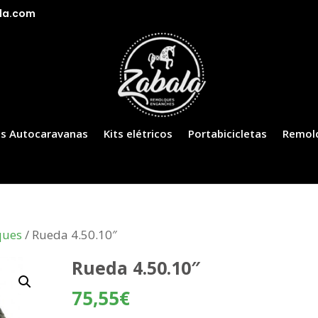
la.com
s Autocaravanas
Kits elétricos
Portabicicletas
Remol
ques
/ Rueda 4.50.10″
Rueda 4.50.10″
75,55
€