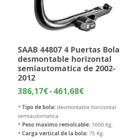
SAAB 44807 4 Puertas Bola
desmontable horizontal
semiautomatica de 2002-
2012
Rango
386,17
€
-
461,68
€
de
precios:
*
Tipo de bola:
desmontable horizontal
desde
semiautomatica.
386,17€
*
Peso maximo remolcable:
1600 Kg.
hasta
*
Carga vertical de la bola:
75 Kg.