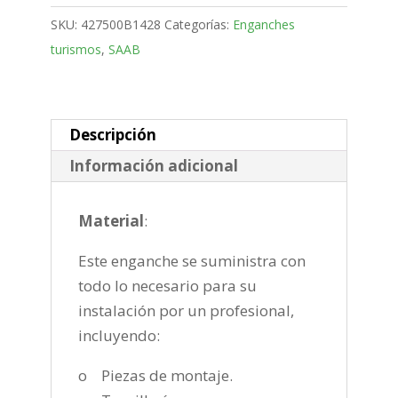
Puertas
SKU:
427500B1428
Categorías:
Enganches
Bola
turismos
,
SAAB
desmontable
horizontal
semiautomatica
de
Descripción
2002-
Información adicional
2012
cantidad
Material
:
Este enganche se suministra con
todo lo necesario para su
instalación por un profesional,
incluyendo:
o Piezas de montaje.