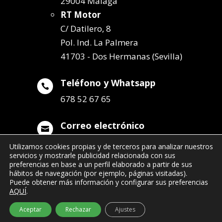
29004 Málaga
RT Motor
C/ Datilero, 8
Pol. Ind. La Palmera
41703 - Dos Hermanas (Sevilla)
Teléfono y Whatsapp

678 52 67 65
Correo electrónico

info@remolqueszabala.com
Utilizamos cookies propias y de terceros para analizar nuestros
servicios y mostrarle publicidad relacionada con sus
preferencias en base a un perfil elaborado a partir de sus
hábitos de navegación (por ejemplo, páginas visitadas).
Puede obtener más información y configurar sus preferencias
AQUÍ
.
©2022 Remolques Zabala
| 678 52 67 65
Aceptar
Rechazar
Ajustes
- info@remolqueszabala.com