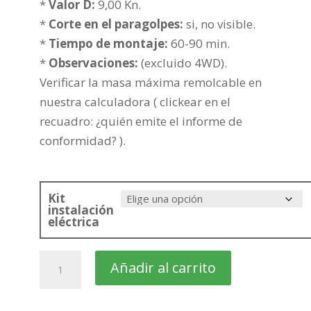
461,68€
*
Valor D:
9,00 Kn.
*
Corte en el paragolpes:
si, no visible.
*
Tiempo de montaje:
60-90 min.
*
Observaciones:
(excluido 4WD).
Verificar la masa máxima remolcable en
nuestra calculadora ( clickear en el
recuadro: ¿quién emite el informe de
conformidad? ).
Kit
instalación
eléctrica
SAAB
Añadir al carrito
44807
4