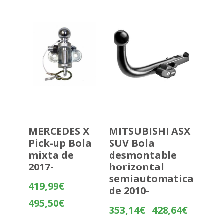
195,84€
hasta
271,34€
MERCEDES X
MITSUBISHI ASX
Pick-up Bola
SUV Bola
mixta de
desmontable
2017-
horizontal
semiautomatica
419,99
€
-
de 2010-
Rango
495,50
€
Rango
353,14
€
428,64
€
-
de
de