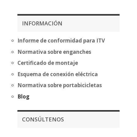
precios:
precios:
desde
desde
419,99€
353,14€
hasta
INFORMACIÓN
hasta
495,50€
428,64€
Informe de conformidad para ITV
Normativa sobre enganches
Certificado de montaje
Esquema de conexión eléctrica
Normativa sobre portabicicletas
Blog
CONSÚLTENOS