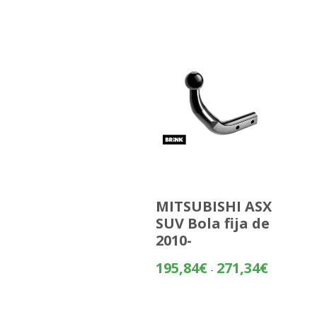
MITSUBISHI ASX
SUV Bola fija de
2010-
Rango
195,84
€
271,34
€
-
de
precios:
desde