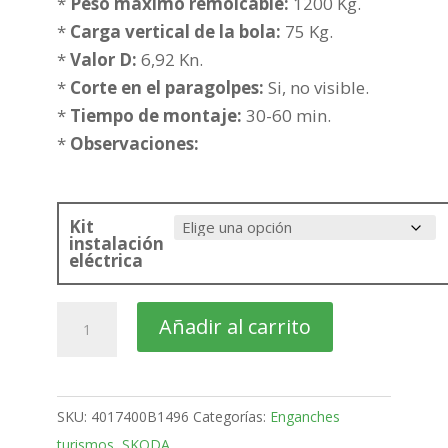
desde
*
Peso maximo remolcable:
1200 Kg.
342,13€
*
Carga vertical de la bola:
75 Kg.
hasta
*
Valor D:
6,92 Kn.
417,63€
*
Corte en el paragolpes:
Si, no visible.
*
Tiempo de montaje:
30-60 min.
*
Observaciones:
Kit
instalación
eléctrica
SKODA
Añadir al carrito
Fabia
5
Puertas
SKU:
4017400B1496
Categorías:
Enganches
Bola
turismos
,
SKODA