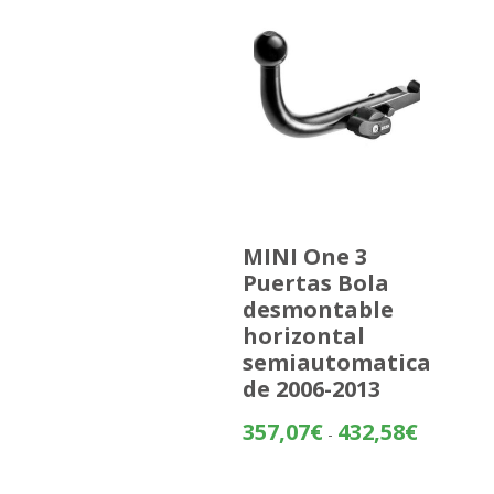
MINI One 3
Puertas Bola
desmontable
horizontal
semiautomatica
de 2006-2013
Rango
357,07
€
432,58
€
-
de
precios: