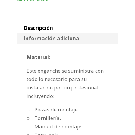
desmontable
vertical
de
2021-
Descripción
cantidad
Información adicional
Material
:
Este enganche se suministra con
todo lo necesario para su
instalación por un profesional,
incluyendo:
o Piezas de montaje.
o Tornillería.
o Manual de montaje.
o Tapa bola.