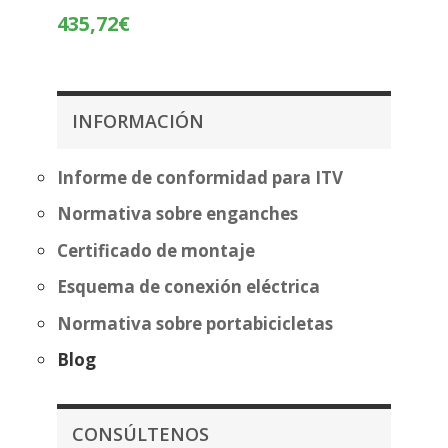
desde
Rango
435,72
€
404,87€
de
hasta
precios:
480,37€
desde
360,22€
INFORMACIÓN
hasta
435,72€
Informe de conformidad para ITV
Normativa sobre enganches
Certificado de montaje
Esquema de conexión eléctrica
Normativa sobre portabicicletas
Blog
CONSÚLTENOS