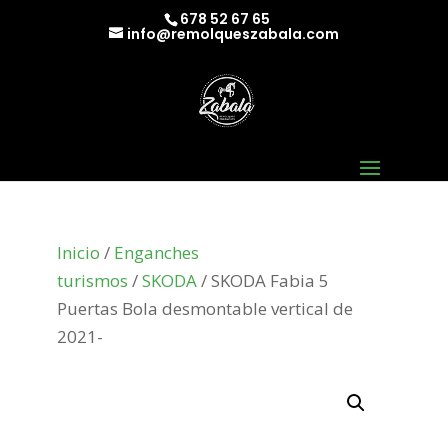
678 52 67 65
info@remolqueszabala.com
Inicio
/
Enganches
turismos
/
SKODA
/ SKODA Fabia 5
Puertas Bola desmontable vertical de
2021-