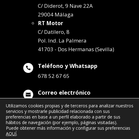
C/ Diderot, 9 Nave 22A
29004 Málaga
RT Motor
C/ Datilero, 8
Pol. Ind. La Palmera
41703 - Dos Hermanas (Sevilla)
Teléfono y Whatsapp

678 52 67 65
Correo electrónico

info@remolqueszabala.com
Utilizamos cookies propias y de terceros para analizar nuestros
servicios y mostrarle publicidad relacionada con sus
preferencias en base a un perfil elaborado a partir de sus
hábitos de navegación (por ejemplo, páginas visitadas).
Puede obtener más información y configurar sus preferencias
AQUÍ
.
©2022 Remolques Zabala
| 678 52 67 65