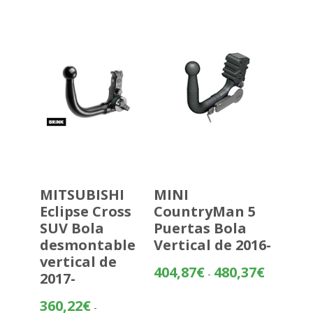
desde
357,07€
hasta
432,58€
MITSUBISHI
MINI
Eclipse Cross
CountryMan 5
SUV Bola
Puertas Bola
desmontable
Vertical de 2016-
vertical de
Rango
404,87
€
480,37
€
-
2017-
de
precios:
360,22
€
-