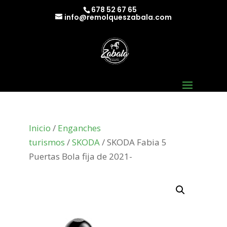
678 52 67 65
info@remolqueszabala.com
Inicio
/
Enganches
turismos
/
SKODA
/ SKODA Fabia 5
Puertas Bola fija de 2021-