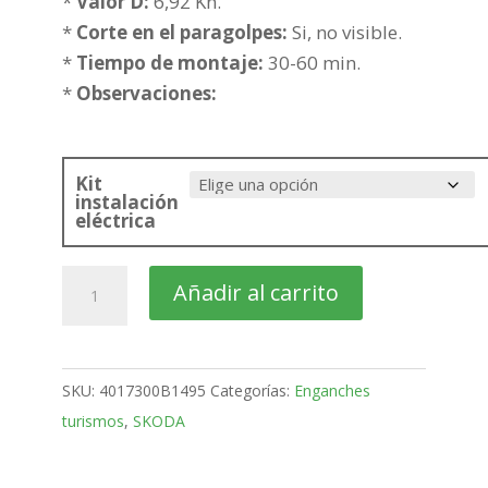
hasta
*
Valor D:
6,92 Kn.
252,47€
*
Corte en el paragolpes:
Si, no visible.
*
Tiempo de montaje:
30-60 min.
*
Observaciones:
Kit
instalación
eléctrica
SKODA
Añadir al carrito
Fabia
5
Puertas
SKU:
4017300B1495
Categorías:
Enganches
Bola
turismos
,
SKODA
fija
de