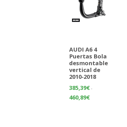
AUDI A6 4
Puertas Bola
desmontable
vertical de
2010-2018
385,39
€
-
Rango
460,89
€
de
precios:
desde
385,39€