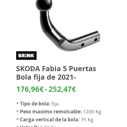
SKODA Fabia 5 Puertas
Bola fija de 2021-
Rango
176,96
€
-
252,47
€
de
precios:
*
Tipo de bola:
fija.
desde
*
Peso maximo remolcable:
1200 Kg.
176,96€
*
Carga vertical de la bola:
75 Kg.