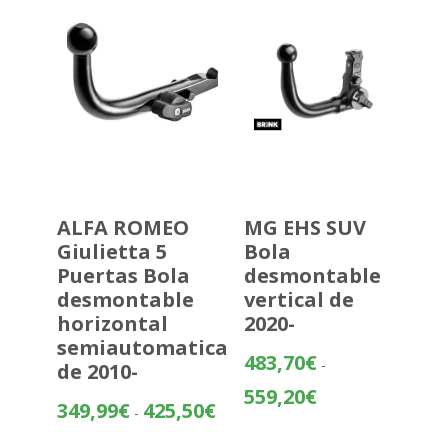
hasta
460,89€
ALFA ROMEO
MG EHS SUV
Giulietta 5
Bola
Puertas Bola
desmontable
desmontable
vertical de
horizontal
2020-
semiautomatica
483,70
€
-
de 2010-
Rango
559,20
€
Rango
349,99
€
425,50
€
-
de
de
precios: