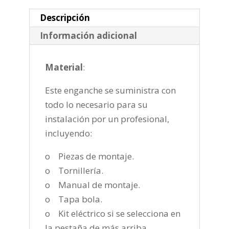
2021-
cantidad
Descripción
Información adicional
Material
:
Este enganche se suministra con
todo lo necesario para su
instalación por un profesional,
incluyendo:
o Piezas de montaje.
o Tornillería.
o Manual de montaje.
o Tapa bola.
o Kit eléctrico si se selecciona en
la pestaña de más arriba.