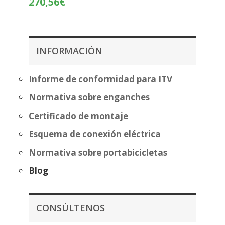
270,56
€
precios:
de
desde
precios:
483,70€
desde
hasta
195,05€
INFORMACIÓN
559,20€
hasta
270,56€
Informe de conformidad para ITV
Normativa sobre enganches
Certificado de montaje
Esquema de conexión eléctrica
Normativa sobre portabicicletas
Blog
CONSÚLTENOS