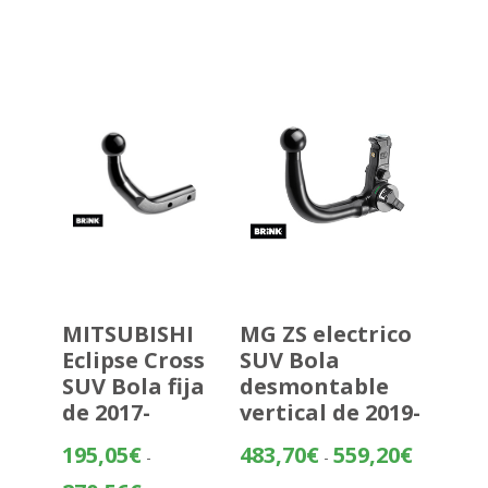
precios:
desde
353,14€
hasta
428,64€
MITSUBISHI
MG ZS electrico
Eclipse Cross
SUV Bola
SUV Bola fija
desmontable
de 2017-
vertical de 2019-
Rango
195,05
€
483,70
€
559,20
€
-
-
de
Rango