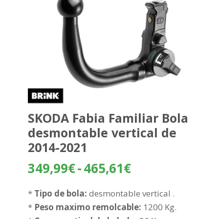
SKODA Fabia Familiar Bola
desmontable vertical de
2014-2021
Rango
349,99
€
-
465,61
€
de
precios:
*
Tipo de bola:
desmontable vertical .
desde
*
Peso maximo remolcable:
1200 Kg.