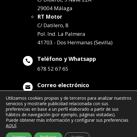
29004 Málaga
RT Motor
C/ Datilero, 8
Pol. Ind. La Palmera
41703 - Dos Hermanas (Sevilla)
Teléfono y Whatsapp

678 52 67 65
Correo electrónico

info@remolqueszabala.com
Utilizamos cookies propias y de terceros para analizar nuestros
servicios y mostrarle publicidad relacionada con sus
preferencias en base a un perfil elaborado a partir de sus
hábitos de navegación (por ejemplo, páginas visitadas).
Puede obtener más información y configurar sus preferencias
AQUÍ
.
©2022 Remolques Zabala
| 678 52 67 65
Aceptar
Rechazar
Ajustes