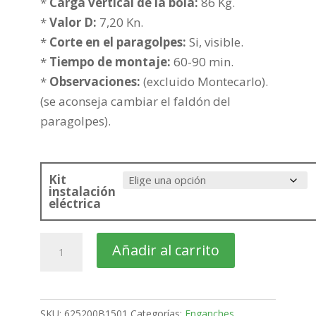
349,99€
*
Carga vertical de la bola:
86 Kg.
hasta
*
Valor D:
7,20 Kn.
465,61€
*
Corte en el paragolpes:
Si, visible.
*
Tiempo de montaje:
60-90 min.
*
Observaciones:
(excluido Montecarlo).
(se aconseja cambiar el faldón del
paragolpes).
Kit
instalación
eléctrica
SKODA
Añadir al carrito
Fabia
Familiar
Bola
SKU:
625200B1501
Categorías:
Enganches