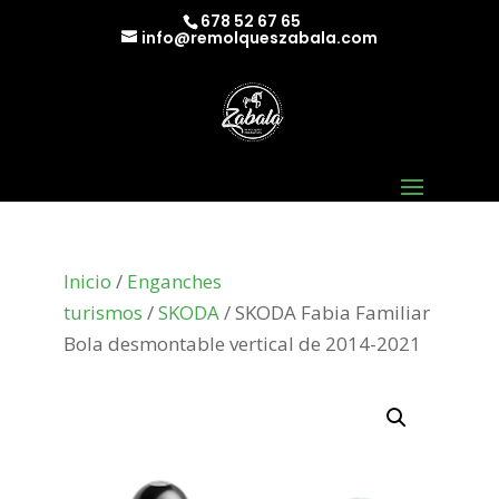
678 52 67 65
info@remolqueszabala.com
Inicio
/
Enganches
turismos
/
SKODA
/ SKODA Fabia Familiar
Bola desmontable vertical de 2014-2021