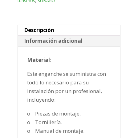
turismos
,
SUBARU
horizontal
semiautomatica
de
2003-
Descripción
2009
Información adicional
cantidad
Material
:
Este enganche se suministra con
todo lo necesario para su
instalación por un profesional,
incluyendo:
o Piezas de montaje.
o Tornillería.
o Manual de montaje.