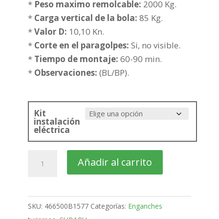
400,33€
*
Peso maximo remolcable:
2000 Kg.
hasta
*
Carga vertical de la bola:
85 Kg.
436,05€
*
Valor D:
10,10 Kn.
*
Corte en el paragolpes:
Si, no visible.
*
Tiempo de montaje:
60-90 min.
*
Observaciones:
(BL/BP).
Kit
instalación
eléctrica
SUBARU
Añadir al carrito
Legacy
Familiar
Bola
SKU:
466500B1577
Categorías:
Enganches
desmontable