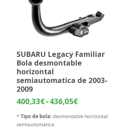
SUBARU Legacy Familiar
Bola desmontable
horizontal
semiautomatica de 2003-
2009
Rango
400,33
€
-
436,05
€
de
precios:
*
Tipo de bola:
desmontable horizontal
desde
semiautomatica.