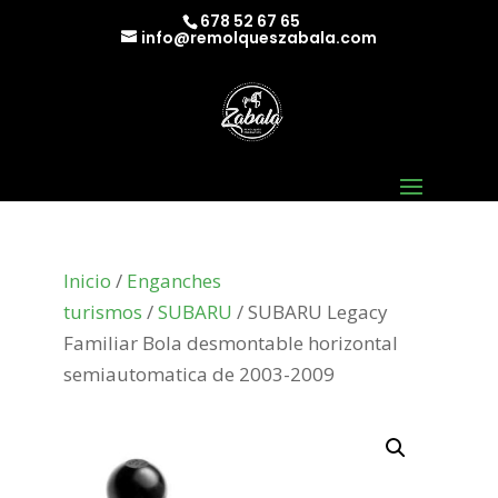
678 52 67 65
info@remolqueszabala.com
Inicio
/
Enganches
turismos
/
SUBARU
/ SUBARU Legacy
Familiar Bola desmontable horizontal
semiautomatica de 2003-2009