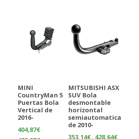
desde
357,07€
hasta
432,58€
MINI
MITSUBISHI ASX
CountryMan 5
SUV Bola
Puertas Bola
desmontable
Vertical de
horizontal
2016-
semiautomatica
de 2010-
404,87
€
-
Rango
353,14
€
428,64
€
-
Rango