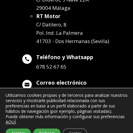
29004 Málaga
RT Motor
C/ Datilero, 8
Pol. Ind. La Palmera
41703 - Dos Hermanas (Sevilla)
Teléfono y Whatsapp

678 52 67 65
Correo electrónico

info@remolqueszabala.com
Utilizamos cookies propias y de terceros para analizar nuestros
servicios y mostrarle publicidad relacionada con sus
preferencias en base a un perfil elaborado a partir de sus
hábitos de navegación (por ejemplo, páginas visitadas).
Puede obtener más información y configurar sus preferencias
AQUÍ
.
©2022 Remolques Zabala
| 678 52 67 65
Aceptar
Rechazar
Ajustes