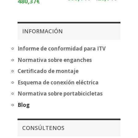
480,37
€
de
de
precios:
precios:
desde
desde
353,14€
404,87€
INFORMACIÓN
hasta
hasta
428,64€
480,37€
Informe de conformidad para ITV
Normativa sobre enganches
Certificado de montaje
Esquema de conexión eléctrica
Normativa sobre portabicicletas
Blog
CONSÚLTENOS