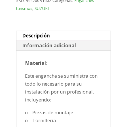
SKU:
444700B1602
Categorías:
Enganches
Terreno
turismos
,
SUZUKI
Bola
desmontable
horizontal
semiautomatica
Descripción
de
Información adicional
2005-
2015
Material
:
cantidad
Este enganche se suministra con
todo lo necesario para su
instalación por un profesional,
incluyendo:
o Piezas de montaje.
o Tornillería.