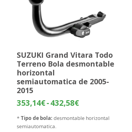
SUZUKI Grand Vitara Todo
Terreno Bola desmontable
horizontal
semiautomatica de 2005-
2015
Rango
353,14
€
-
432,58
€
de
precios:
*
Tipo de bola:
desmontable horizontal
desde
semiautomatica.