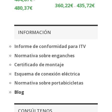
Rango
360,22
€
435,72
€
-
Rango
480,37
€
de
de
precios:
precios:
desde
desde
360,22€
404,87€
INFORMACIÓN
hasta
hasta
435,72€
480,37€
Informe de conformidad para ITV
Normativa sobre enganches
Certificado de montaje
Esquema de conexión eléctrica
Normativa sobre portabicicletas
Blog
CONSÚLTENOS