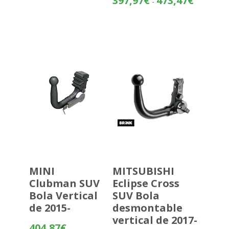
397,97
€
473,47
€
-
de
precios:
desde
397,97€
hasta
473,47€
MINI
MITSUBISHI
Clubman SUV
Eclipse Cross
Bola Vertical
SUV Bola
de 2015-
desmontable
vertical de 2017-
404,87
€
-