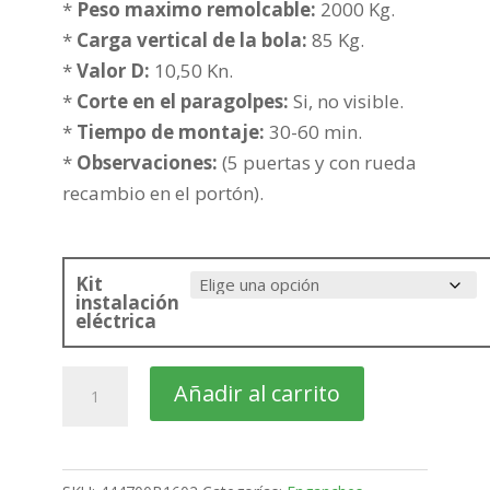
353,14€
*
Peso maximo remolcable:
2000 Kg.
hasta
*
Carga vertical de la bola:
85 Kg.
432,58€
*
Valor D:
10,50 Kn.
*
Corte en el paragolpes:
Si, no visible.
*
Tiempo de montaje:
30-60 min.
*
Observaciones:
(5 puertas y con rueda
recambio en el portón).
Kit
instalación
eléctrica
SUZUKI
Añadir al carrito
Grand
Vitara
Todo