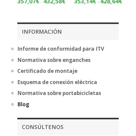
357,07
€
432,58
€
353,14
€
428,64
€
-
-
de
de
precios:
precios
desde
desde
357,07€
353,14
INFORMACIÓN
hasta
hasta
432,58€
428,64
Informe de conformidad para ITV
Normativa sobre enganches
Certificado de montaje
Esquema de conexión eléctrica
Normativa sobre portabicicletas
Blog
CONSÚLTENOS