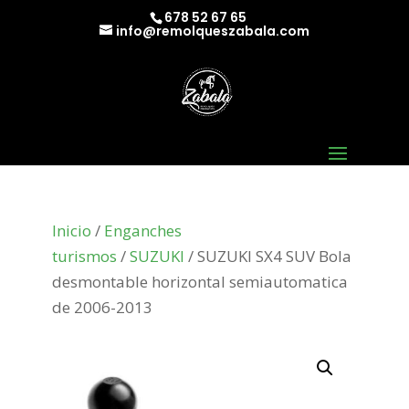
678 52 67 65
info@remolqueszabala.com
Inicio
/
Enganches
turismos
/
SUZUKI
/ SUZUKI SX4 SUV Bola
desmontable horizontal semiautomatica
de 2006-2013