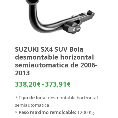
SUZUKI SX4 SUV Bola
desmontable horizontal
semiautomatica de 2006-
2013
Rango
338,20
€
-
373,91
€
de
precios:
*
Tipo de bola:
desmontable horizontal
desde
semiautomatica.
338,20€
*
Peso maximo remolcable:
1200 Kg.