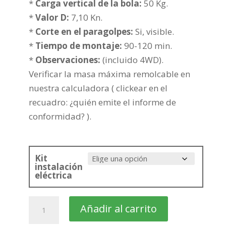
hasta
*
Carga vertical de la bola:
50 Kg.
373,91€
*
Valor D:
7,10 Kn.
*
Corte en el paragolpes:
Si, visible.
*
Tiempo de montaje:
90-120 min.
*
Observaciones:
(incluido 4WD).
Verificar la masa máxima remolcable en
nuestra calculadora ( clickear en el
recuadro: ¿quién emite el informe de
conformidad? ).
Kit
instalación
eléctrica
SUZUKI
Añadir al carrito
SX4