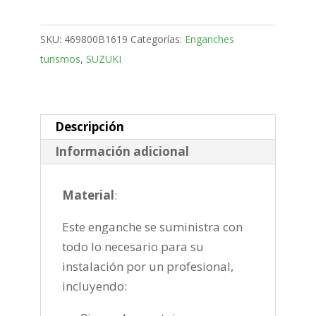
SUV
Bola
SKU:
469800B1619
Categorías:
Enganches
desmontable
turismos
,
SUZUKI
horizontal
semiautomatica
de
2006-
Descripción
2013
Información adicional
cantidad
Material
:
Este enganche se suministra con
todo lo necesario para su
instalación por un profesional,
incluyendo: