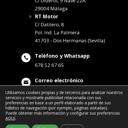
C/ Diderot, 9 Nave 22A
29004 Málaga
RT Motor
C/ Datilero, 8
Pol. Ind. La Palmera
41703 - Dos Hermanas (Sevilla)
Teléfono y Whatsapp

678 52 67 65
Correo electrónico

info@remolqueszabala.com
Utilizamos cookies propias y de terceros para analizar nuestros
servicios y mostrarle publicidad relacionada con sus
preferencias en base a un perfil elaborado a partir de sus
hábitos de navegación (por ejemplo, páginas visitadas).
Puede obtener más información y configurar sus preferencias
AQUÍ
.
©2022 Remolques Zabala
| 678 52 67 65