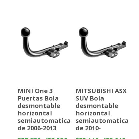
desde
255,61
hasta
331,12
MINI One 3
MITSUBISHI ASX
Puertas Bola
SUV Bola
desmontable
desmontable
horizontal
horizontal
semiautomatica
semiautomatica
de 2006-2013
de 2010-
Rango
Rango