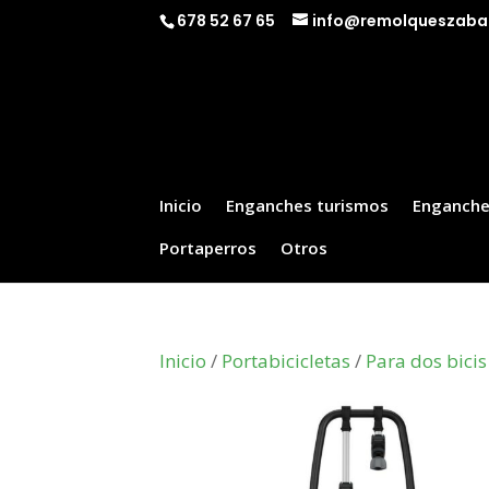
678 52 67 65
info@remolqueszaba
Inicio
Enganches turismos
Enganche
Portaperros
Otros
Inicio
/
Portabicicletas
/
Para dos bicis