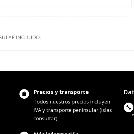
——————————————————————————
SULAR INCLUIDO.
Dat
Precios y transporte

Todos nuestros precios incluyen

IVA y transporte peninsular (islas
consultar).