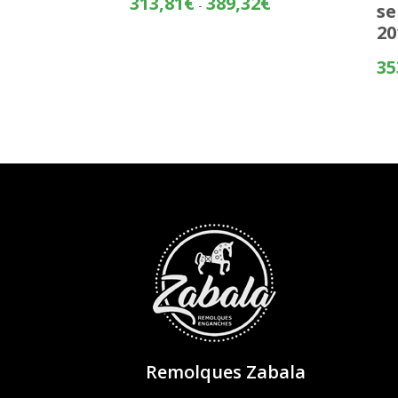
313,81
€
389,32
€
-
se
de
20
precios:
desde
35
313,81€
hasta
389,32€
Remolques Zabala