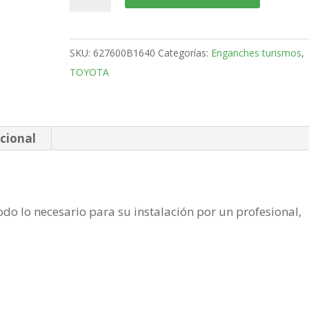
C-
HR
SUV
SKU:
627600B1640
Categorías:
Enganches turismos
,
Bola
TOYOTA
desmontable
vertical
de
2016-
cional
cantidad
do lo necesario para su instalación por un profesional,