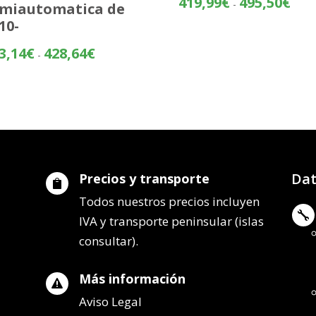
419,99
€
495,50
€
-
miautomatica de
de
10-
preci
desd
Rango
3,14
€
428,64
€
-
419,
de
hasta
precios:
495,
desde
353,14€
hasta
428,64€
Dat
Precios y transporte

Todos nuestros precios incluyen

IVA y transporte peninsular (islas
consultar).
Más información

Aviso Legal