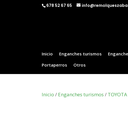
678 52 67 65
info@remolqueszaba
Inicio
Enganches turismos
Enganche
Portaperros
Otros
Inicio
/
Enganches turismos
/
TOYOTA