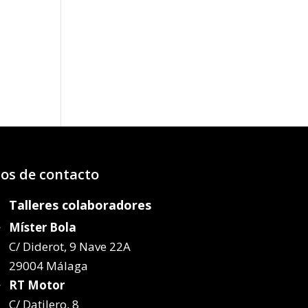
os:
e
99€
50€
os de contacto
Talleres colaboradores
Míster Bola
C/ Diderot, 9 Nave 22A
29004 Málaga
RT Motor
C/ Datilero, 8