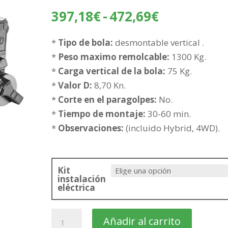
Rango
397,18
€
-
472,69
€
de
precios:
*
Tipo de bola:
desmontable vertical .
desde
*
Peso maximo remolcable:
1300 Kg.
397,18€
*
Carga vertical de la bola:
75 Kg.
hasta
*
Valor D:
8,70 Kn.
472,69€
*
Corte en el paragolpes:
No.
*
Tiempo de montaje:
30-60 min.
*
Observaciones:
(incluido Hybrid, 4WD).
Kit
instalación
eléctrica
TOYOTA
Añadir al carrito