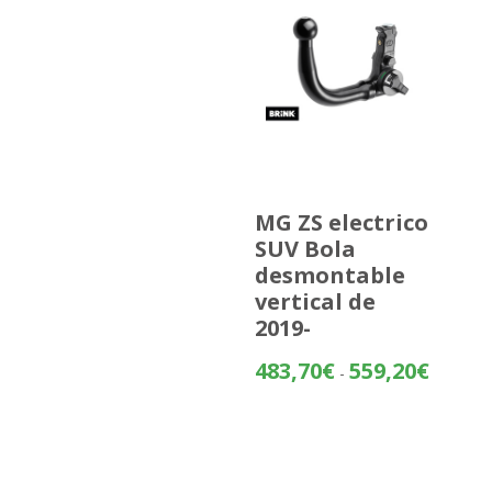
MG ZS electrico
SUV Bola
desmontable
vertical de
2019-
Rango
483,70
€
559,20
€
-
de
precios:
desde
483,70€
hasta