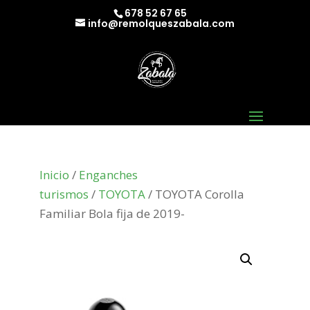
678 52 67 65
info@remolqueszabala.com
Inicio
/
Enganches
turismos
/
TOYOTA
/ TOYOTA Corolla
Familiar Bola fija de 2019-