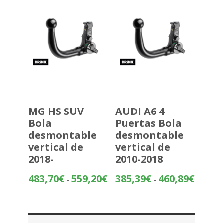
559,20€
MG HS SUV
AUDI A6 4
Bola
Puertas Bola
desmontable
desmontable
vertical de
vertical de
2018-
2010-2018
Rango
Rango
483,70
€
559,20
€
385,39
€
460,89
€
-
-
de
de
precios:
precios:
desde
desde
483,70€
385,39€