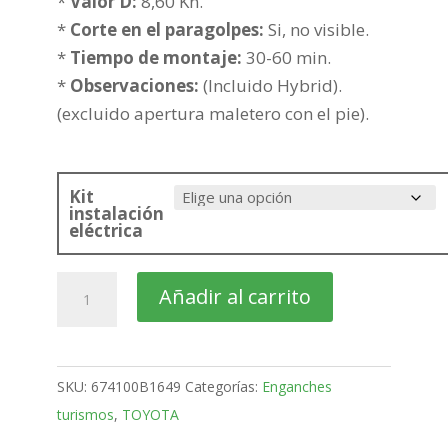
hasta
*
Valor D:
8,60 Kn.
279,21€
*
Corte en el paragolpes:
Si, no visible.
*
Tiempo de montaje:
30-60 min.
*
Observaciones:
(Incluido Hybrid).
(excluido apertura maletero con el pie).
Kit
instalación
eléctrica
TOYOTA
Añadir al carrito
Corolla
Familiar
Bola
SKU:
674100B1649
Categorías:
Enganches
fija
turismos
,
TOYOTA
de