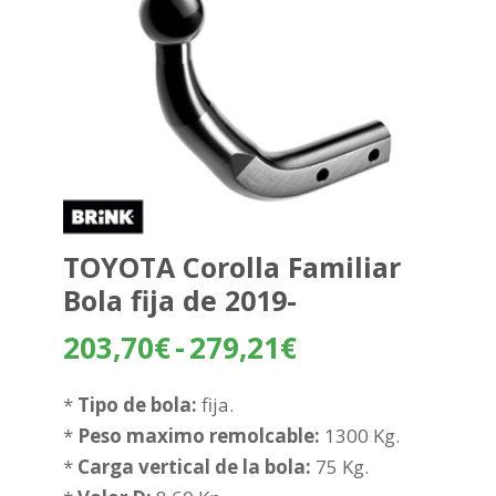
TOYOTA Corolla Familiar
Bola fija de 2019-
Rango
203,70
€
-
279,21
€
de
precios:
*
Tipo de bola:
fija.
desde
*
Peso maximo remolcable:
1300 Kg.
203,70€
*
Carga vertical de la bola:
75 Kg.