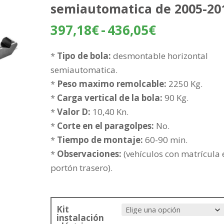
semiautomatica de 2005-20
Rango
397,18
€
-
436,05
€
de
precios:
*
Tipo de bola:
desmontable horizontal
desde
semiautomatica.
397,18€
*
Peso maximo remolcable:
2250 Kg.
hasta
*
Carga vertical de la bola:
90 Kg.
436,05€
*
Valor D:
10,40 Kn.
*
Corte en el paragolpes:
No.
*
Tiempo de montaje:
60-90 min.
*
Observaciones:
(vehículos con matrícula 
portón trasero).
Kit
instalación