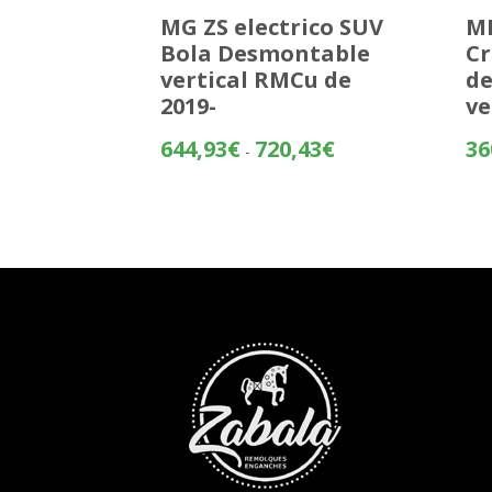
MG ZS electrico SUV
MI
Bola Desmontable
Cr
vertical RMCu de
d
2019-
ve
Rango
644,93
€
720,43
€
36
-
de
precios:
desde
644,93€
hasta
720,43€