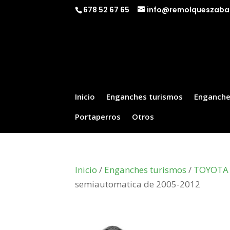
678 52 67 65
info@remolqueszaba
Inicio
Enganches turismos
Enganche
Portaperros
Otros
Inicio
/
Enganches turismos
/
TOYOTA
semiautomatica de 2005-2012