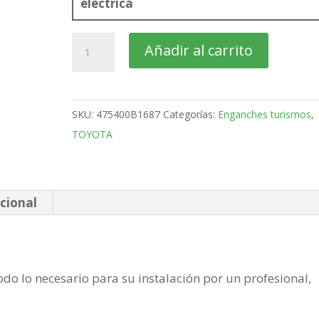
eléctrica
TOYOTA
Añadir al carrito
RAV4
SUV
Bola
SKU:
475400B1687
Categorías:
Enganches turismos
,
desmontable
TOYOTA
horizontal
semiautomatica
de
2005-
cional
2012
cantidad
do lo necesario para su instalación por un profesional,