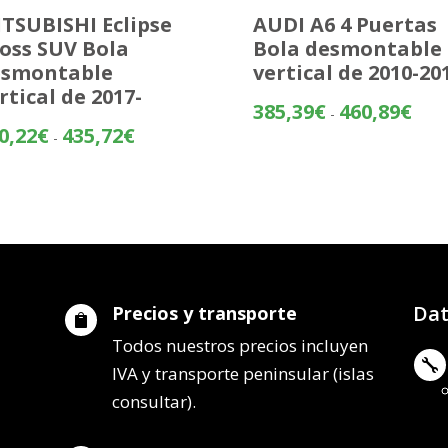
TSUBISHI Eclipse
AUDI A6 4 Puertas
oss SUV Bola
Bola desmontable
esmontable
vertical de 2010-20
rtical de 2017-
Rang
385,39
€
460,89
€
-
de
Rango
0,22
€
435,72
€
-
preci
de
desd
precios:
385,
desde
hasta
360,22€
460,
hasta
435,72€
Dat
Precios y transporte

Todos nuestros precios incluyen

IVA y transporte peninsular (islas
consultar).