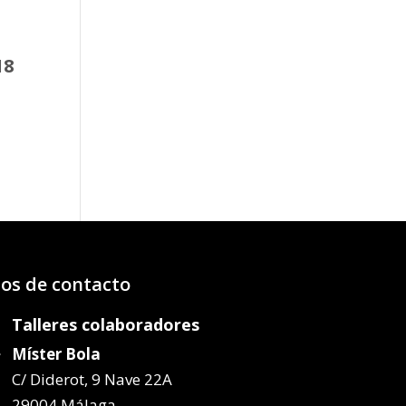
18
o
os:
e
39€
89€
os de contacto
Talleres colaboradores
Míster Bola
C/ Diderot, 9 Nave 22A
29004 Málaga