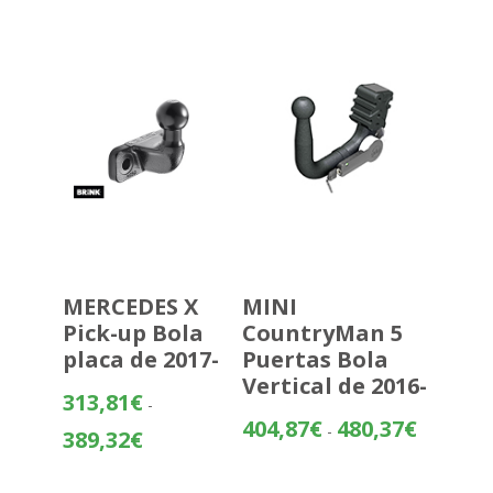
desde
357,07€
hasta
432,58€
MERCEDES X
MINI
Pick-up Bola
CountryMan 5
placa de 2017-
Puertas Bola
Vertical de 2016-
313,81
€
-
Rango
404,87
€
480,37
€
-
Rango
389,32
€
de
de
precios:
precios: