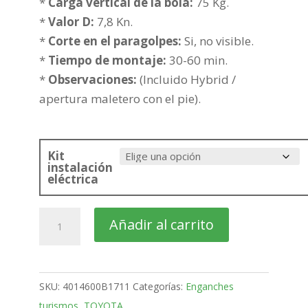
361,79€
*
Carga vertical de la bola:
75 Kg.
hasta
*
Valor D:
7,8 Kn.
437,29€
*
Corte en el paragolpes:
Si, no visible.
*
Tiempo de montaje:
30-60 min.
*
Observaciones:
(Incluido Hybrid /
apertura maletero con el pie).
Kit
instalación
eléctrica
TOYOTA
Añadir al carrito
Yaris
Cross
SUV
SKU:
4014600B1711
Categorías:
Enganches
Bola
turismos
,
TOYOTA