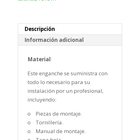
desmontable
vertical
de
2021-
Descripción
cantidad
Información adicional
Material
:
Este enganche se suministra con
todo lo necesario para su
instalación por un profesional,
incluyendo:
o Piezas de montaje.
o Tornillería.
o Manual de montaje.
o Tapa bola.