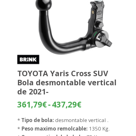
TOYOTA Yaris Cross SUV
Bola desmontable vertical
de 2021-
Rango
361,79
€
-
437,29
€
de
precios:
*
Tipo de bola:
desmontable vertical .
desde
*
Peso maximo remolcable:
1350 Kg.