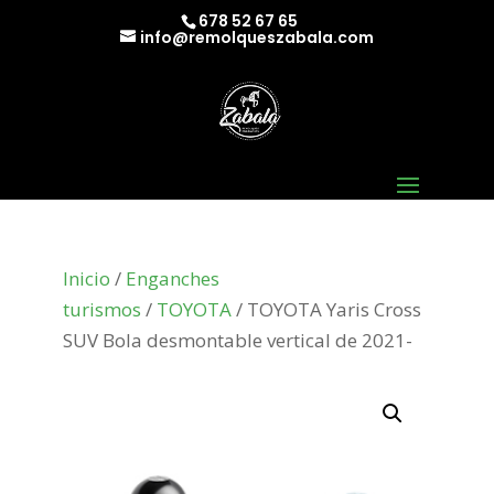
678 52 67 65
info@remolqueszabala.com
Inicio
/
Enganches
turismos
/
TOYOTA
/ TOYOTA Yaris Cross
SUV Bola desmontable vertical de 2021-