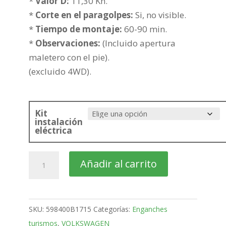
hasta
*
Valor D:
11,30 Kn.
266,62€
*
Corte en el paragolpes:
Si, no visible.
*
Tiempo de montaje:
60-90 min.
*
Observaciones:
(Incluido apertura
maletero con el pie).
(excluido 4WD).
Kit
instalación
eléctrica
VOLKSWAGEN
Añadir al carrito
Arteon
4
Puertas
SKU:
598400B1715
Categorías:
Enganches
Bola
turismos
,
VOLKSWAGEN