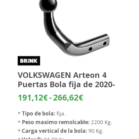
VOLKSWAGEN Arteon 4
Puertas Bola fija de 2020-
Rango
191,12
€
-
266,62
€
de
precios:
*
Tipo de bola:
fija.
desde
*
Peso maximo remolcable:
2200 Kg.
191,12€
*
Carga vertical de la bola:
90 Kg.