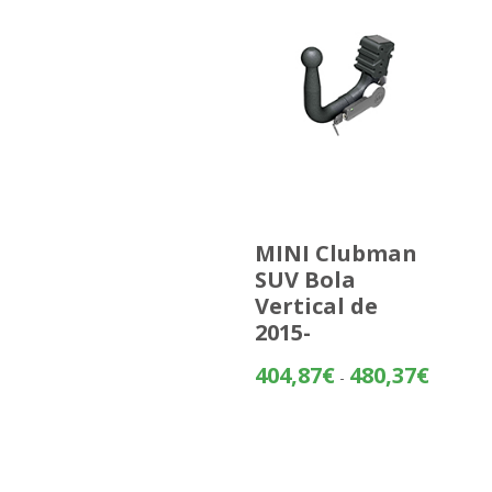
MINI Clubman
SUV Bola
Vertical de
2015-
Rango
404,87
€
480,37
€
-
de
precios:
desde
404,87€