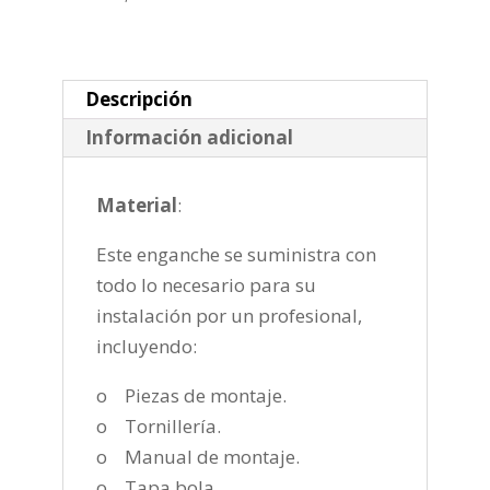
fija
de
2020-
cantidad
Descripción
Información adicional
Material
:
Este enganche se suministra con
todo lo necesario para su
instalación por un profesional,
incluyendo:
o Piezas de montaje.
o Tornillería.
o Manual de montaje.
o Tapa bola.