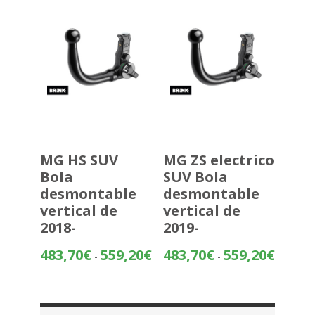
hasta
480,37€
MG HS SUV
MG ZS electrico
Bola
SUV Bola
desmontable
desmontable
vertical de
vertical de
2018-
2019-
Rango
Rango
483,70
€
559,20
€
483,70
€
559,20
€
-
-
de
de
precios:
precios:
desde
desde